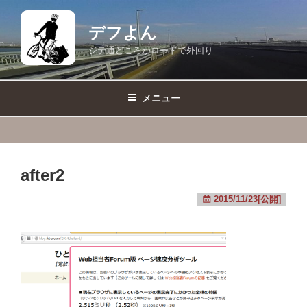
コ
ン
デフよん
テ
ジテ通どころかロードで外回り
ン
ツ
へ
メニュー
ス
キ
ッ
プ
after2
2015/11/23[公開]