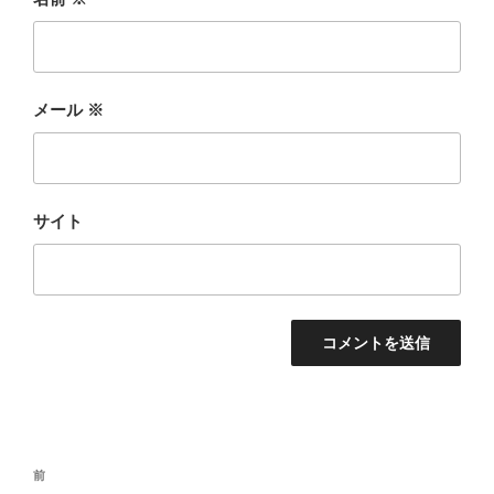
メール
※
サイト
投
前
前