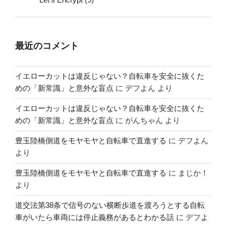
最近のコメント
イエローカットは違反じゃない？自転車を安全に抜くた
めの「新常識」と意外な盲点
に
デフよん
より
イエローカットは違反じゃない？自転車を安全に抜くた
めの「新常識」と意外な盲点
に
がんちゃん
より
豊玉陸橋側道をモヤモヤと自転車で直進する
に
デフよん
より
豊玉陸橋側道をモヤモヤと自転車で直進する
に
まじか！
より
道交法第38条で信号のない横断歩道を渡ろうとする自転
車がいたら車両には停止義務があるとわかる話
に
デフよ