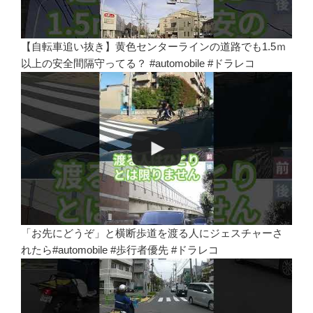
【自転車追い抜き】黄色センターラインの道路でも1.5ｍ
以上の安全間隔守ってる？ #automobile #ドラレコ
「お先にどうぞ」と横断歩道を渡る人にジェスチャーさ
れたら#automobile #歩行者優先 #ドラレコ