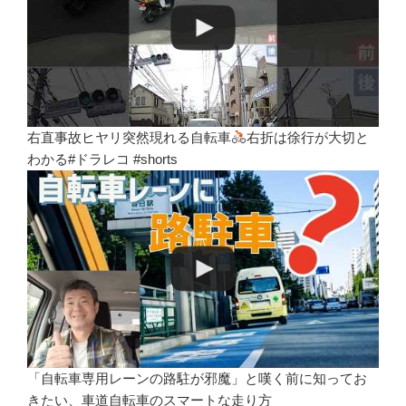
右直事故ヒヤリ突然現れる自転車
右折は徐行が大切と
わかる#ドラレコ #shorts
「自転車専用レーンの路駐が邪魔」と嘆く前に知ってお
きたい、車道自転車のスマートな走り方