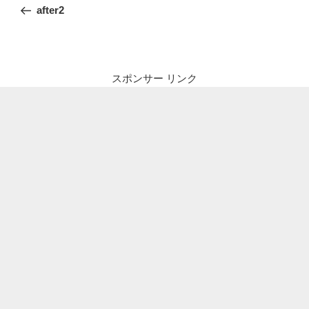
稿
の
after2
ナ
投
ビ
稿
ゲ
ー
スポンサー リンク
シ
ョ
ン