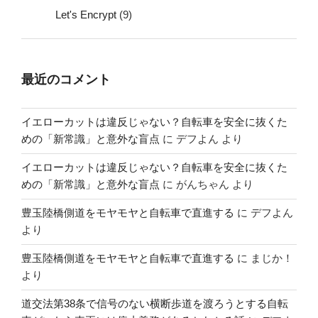
Let's Encrypt
(9)
最近のコメント
イエローカットは違反じゃない？自転車を安全に抜くた
めの「新常識」と意外な盲点
に
デフよん
より
イエローカットは違反じゃない？自転車を安全に抜くた
めの「新常識」と意外な盲点
に
がんちゃん
より
豊玉陸橋側道をモヤモヤと自転車で直進する
に
デフよん
より
豊玉陸橋側道をモヤモヤと自転車で直進する
に
まじか！
より
道交法第38条で信号のない横断歩道を渡ろうとする自転