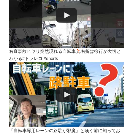
右直事故ヒヤリ突然現れる自転車
右折は徐行が大切と
わかる#ドラレコ #shorts
「自転車専用レーンの路駐が邪魔」と嘆く前に知ってお