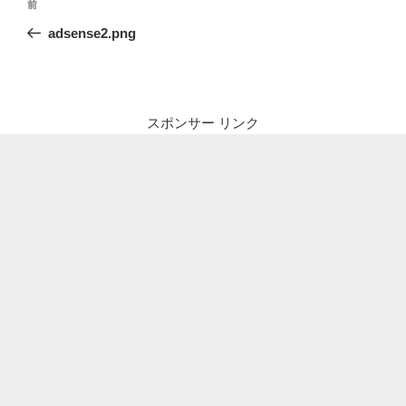
前
前
稿
の
adsense2.png
ナ
投
ビ
稿
ゲ
ー
スポンサー リンク
シ
ョ
ン