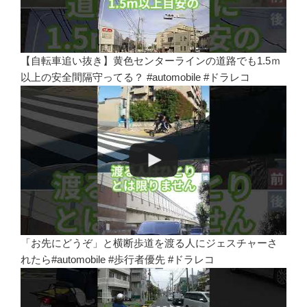
【自転車追い抜き】黄色センターラインの道路でも1.5ｍ
以上の安全間隔守ってる？ #automobile #ドラレコ
「お先にどうぞ」と横断歩道を渡る人にジェスチャーさ
れたら#automobile #歩行者優先 #ドラレコ