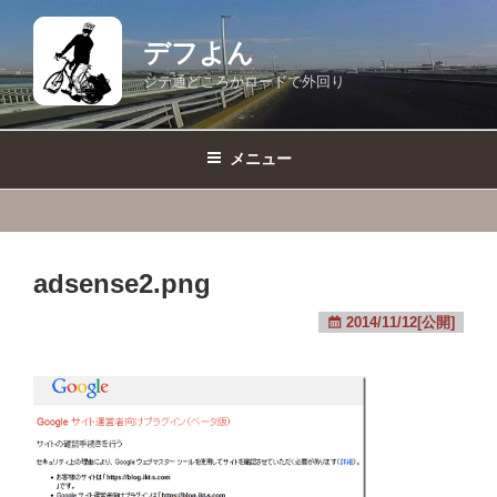
コ
ン
デフよん
テ
ジテ通どころかロードで外回り
ン
ツ
へ
メニュー
ス
キ
ッ
プ
adsense2.png
2014/11/12[公開]