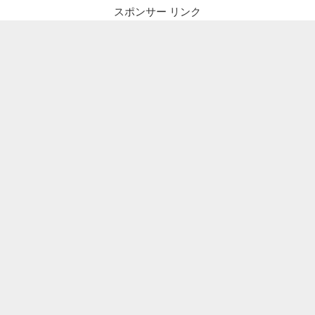
ー
スポンサー リンク
シ
ョ
ン