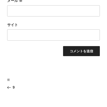
メール
※
サイト
投
前
前
稿
の
9
ナ
投
ビ
稿
ゲ