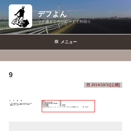
コ
ン
デフよん
テ
ジテ通どころかロードで外回り
ン
ツ
へ
メニュー
ス
キ
ッ
プ
9
2014/10/31[公開]