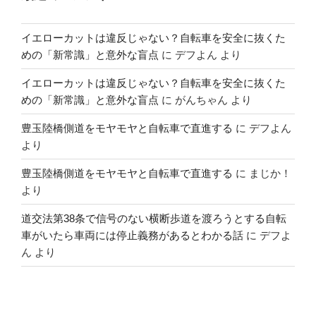
イエローカットは違反じゃない？自転車を安全に抜くた
めの「新常識」と意外な盲点
に
デフよん
より
イエローカットは違反じゃない？自転車を安全に抜くた
めの「新常識」と意外な盲点
に
がんちゃん
より
豊玉陸橋側道をモヤモヤと自転車で直進する
に
デフよん
より
豊玉陸橋側道をモヤモヤと自転車で直進する
に
まじか！
より
道交法第38条で信号のない横断歩道を渡ろうとする自転
車がいたら車両には停止義務があるとわかる話
に
デフよ
ん
より