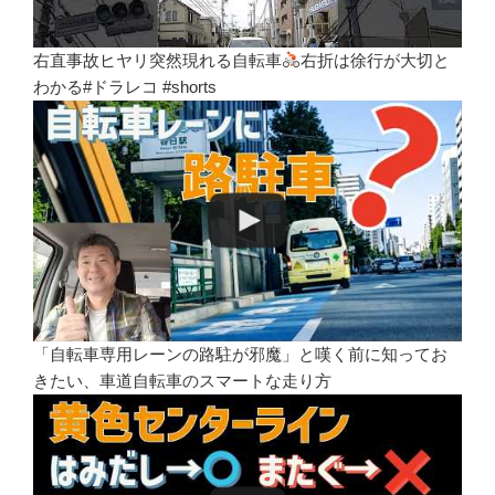
右直事故ヒヤリ突然現れる自転車
右折は徐行が大切と
わかる#ドラレコ #shorts
「自転車専用レーンの路駐が邪魔」と嘆く前に知ってお
きたい、車道自転車のスマートな走り方