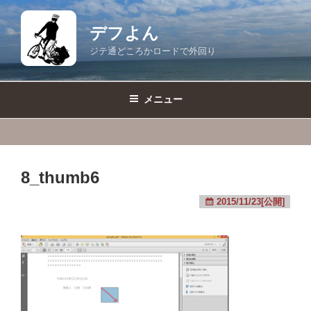
コ
ン
デフよん
テ
ジテ通どころかロードで外回り
ン
ツ
へ
メニュー
ス
キ
ッ
プ
8_thumb6
2015/11/23[公開]