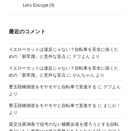
Let's Encrypt
(9)
最近のコメント
イエローカットは違反じゃない？自転車を安全に抜くた
めの「新常識」と意外な盲点
に
デフよん
より
イエローカットは違反じゃない？自転車を安全に抜くた
めの「新常識」と意外な盲点
に
がんちゃん
より
豊玉陸橋側道をモヤモヤと自転車で直進する
に
デフよん
より
豊玉陸橋側道をモヤモヤと自転車で直進する
に
まじか！
より
道交法第38条で信号のない横断歩道を渡ろうとする自転