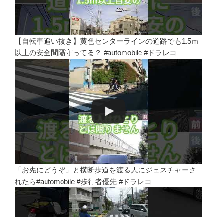
【自転車追い抜き】黄色センターラインの道路でも1.5ｍ
以上の安全間隔守ってる？ #automobile #ドラレコ
「お先にどうぞ」と横断歩道を渡る人にジェスチャーさ
れたら#automobile #歩行者優先 #ドラレコ