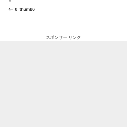
前
前
稿
の
8_thumb6
ナ
投
ビ
稿
ゲ
ー
スポンサー リンク
シ
ョ
ン