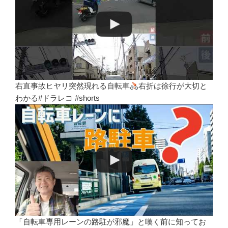
右直事故ヒヤリ突然現れる自転車
右折は徐行が大切と
わかる#ドラレコ #shorts
「自転車専用レーンの路駐が邪魔」と嘆く前に知ってお