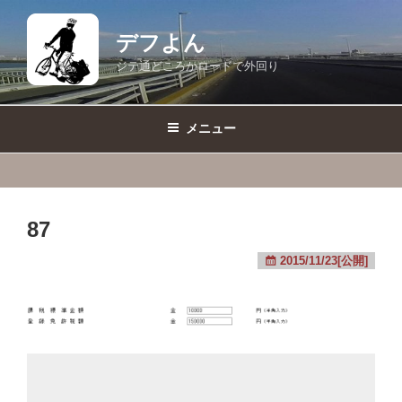
コ
ン
デフよん
テ
ジテ通どころかロードで外回り
ン
ツ
へ
メニュー
ス
キ
ッ
プ
87
2015/11/23[公開]