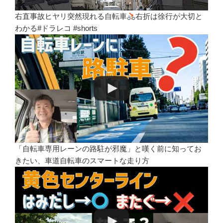
右直事故ヒヤリ突然現れる自転車
右折は徐行が大切と
わかる#ドラレコ #shorts
「自転車専用レーンの路駐が邪魔」と嘆く前に知ってお
きたい、車道自転車のスマートな走り方