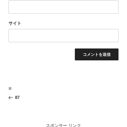
サイト
投
前
前
稿
の
87
ナ
投
ビ
稿
ゲ
ー
スポンサー リンク