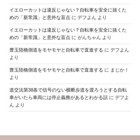
イエローカットは違反じゃない？自転車を安全に抜くた
めの「新常識」と意外な盲点
に
デフよん
より
イエローカットは違反じゃない？自転車を安全に抜くた
めの「新常識」と意外な盲点
に
がんちゃん
より
豊玉陸橋側道をモヤモヤと自転車で直進する
に
デフよん
より
豊玉陸橋側道をモヤモヤと自転車で直進する
に
まじか！
より
道交法第38条で信号のない横断歩道を渡ろうとする自転
車がいたら車両には停止義務があるとわかる話
に
デフよ
ん
より