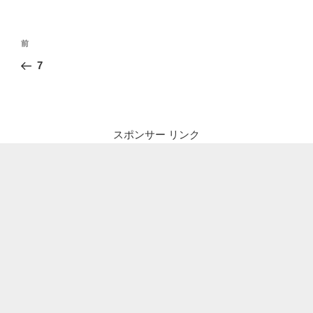
投
前
前
稿
の
7
ナ
投
ビ
稿
ゲ
ー
スポンサー リンク
シ
ョ
ン