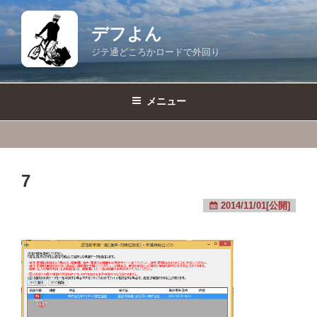
コ
ン
デフよん
テ
ジテ通どころかロードで外回り
ン
ツ
へ
メニュー
ス
キ
ッ
プ
7
2014/11/01[公開]