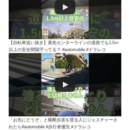
【自転車追い抜き】黄色センターラインの道路でも1.5ｍ
以上の安全間隔守ってる？ #automobile #ドラレコ
「お先にどうぞ」と横断歩道を渡る人にジェスチャーさ
れたら#automobile #歩行者優先 #ドラレコ