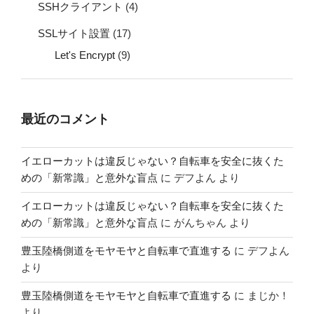
SSHクライアント
(4)
SSLサイト設置
(17)
Let's Encrypt
(9)
最近のコメント
イエローカットは違反じゃない？自転車を安全に抜くた
めの「新常識」と意外な盲点
に
デフよん
より
イエローカットは違反じゃない？自転車を安全に抜くた
めの「新常識」と意外な盲点
に
がんちゃん
より
豊玉陸橋側道をモヤモヤと自転車で直進する
に
デフよん
より
豊玉陸橋側道をモヤモヤと自転車で直進する
に
まじか！
より