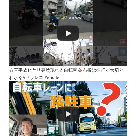
右直事故ヒヤリ突然現れる自転車
右折は徐行が大切と
わかる#ドラレコ #shorts