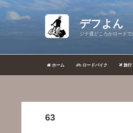
コ
ン
テ
デフよん
ン
ツ
ジテ通どころかロードで
へ
ス
キ
ッ
ホーム
ロードバイク
旅行
プ
63