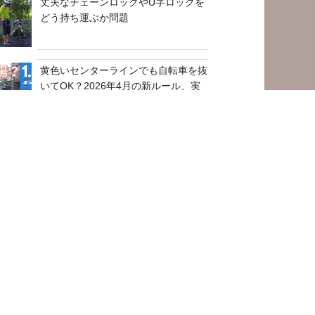
丈夫なチェーンロックやU字ロックを
どう持ち運ぶか問題
黄色いセンターラインでも自転車を抜
いてOK？2026年4月の新ルール、実
はみんなが誤解している3つのこと
スズキ車用バックドアハンドルに安い
バックカメラを付ける
二子橋と新二子橋を渡って多摩川越え
G-SHOCK GT-003のベルトと電池を
交換する