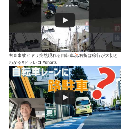
右直事故ヒヤリ突然現れる自転車
右折は徐行が大切と
わかる#ドラレコ #shorts