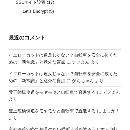
SSLサイト設置
(17)
Let's Encrypt
(9)
最近のコメント
イエローカットは違反じゃない？自転車を安全に抜くた
めの「新常識」と意外な盲点
に
デフよん
より
イエローカットは違反じゃない？自転車を安全に抜くた
めの「新常識」と意外な盲点
に
がんちゃん
より
豊玉陸橋側道をモヤモヤと自転車で直進する
に
デフよん
より
豊玉陸橋側道をモヤモヤと自転車で直進する
に
まじか！
より
道交法第38条で信号のない横断歩道を渡ろうとする自転