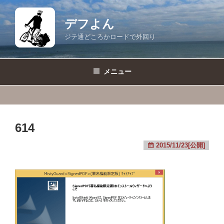
コ
ン
デフよん
テ
ジテ通どころかロードで外回り
ン
ツ
へ
メニュー
ス
キ
ッ
プ
614
2015/11/23[公開]