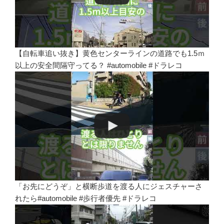
【自転車追い抜き】黄色センターラインの道路でも1.5ｍ
以上の安全間隔守ってる？ #automobile #ドラレコ
「お先にどうぞ」と横断歩道を渡る人にジェスチャーさ
れたら#automobile #歩行者優先 #ドラレコ