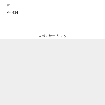
投
前
前
稿
の
614
ナ
投
ビ
稿
ゲ
ー
スポンサー リンク
シ
ョ
ン