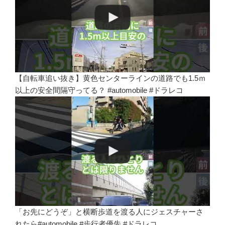
【自転車追い抜き】黄色センターラインの道路でも1.5ｍ
以上の安全間隔守ってる？ #automobile #ドラレコ
「お先にどうぞ」と横断歩道を渡る人にジェスチャーさ
れたら#automobile #歩行者優先 #ドラレコ