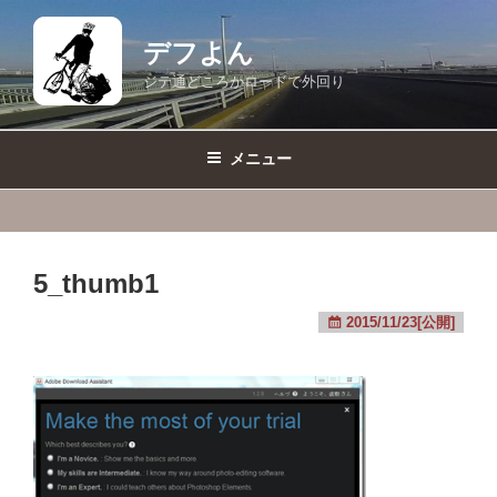
コ
ン
デフよん
テ
ジテ通どころかロードで外回り
ン
ツ
へ
メニュー
ス
キ
ッ
プ
5_thumb1
2015/11/23[公開]