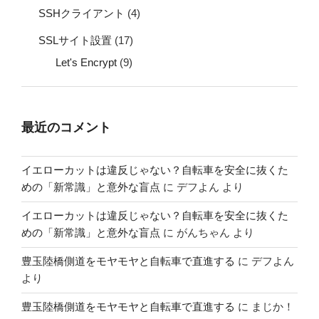
SSHクライアント
(4)
SSLサイト設置
(17)
Let's Encrypt
(9)
最近のコメント
イエローカットは違反じゃない？自転車を安全に抜くた
めの「新常識」と意外な盲点
に
デフよん
より
イエローカットは違反じゃない？自転車を安全に抜くた
めの「新常識」と意外な盲点
に
がんちゃん
より
豊玉陸橋側道をモヤモヤと自転車で直進する
に
デフよん
より
豊玉陸橋側道をモヤモヤと自転車で直進する
に
まじか！