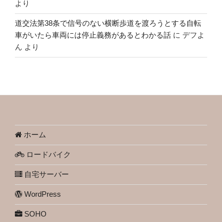
より
道交法第38条で信号のない横断歩道を渡ろうとする自転
車がいたら車両には停止義務があるとわかる話
に
デフよ
ん
より
ホーム
ロードバイク
自宅サーバー
WordPress
SOHO