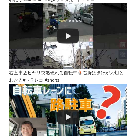
右直事故ヒヤリ突然現れる自転車
右折は徐行が大切と
わかる#ドラレコ #shorts