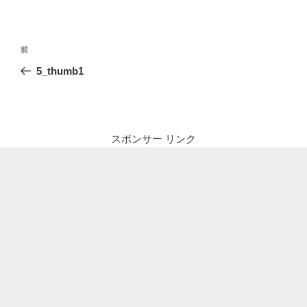
投
前
前
稿
の
5_thumb1
ナ
投
ビ
稿
ゲ
ー
スポンサー リンク
シ
ョ
ン