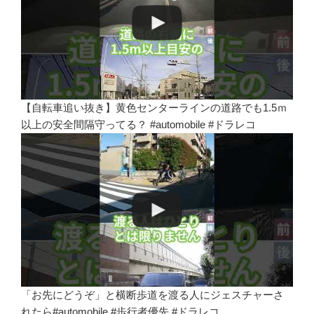
【自転車追い抜き】黄色センターラインの道路でも1.5ｍ
以上の安全間隔守ってる？ #automobile #ドラレコ
「お先にどうぞ」と横断歩道を渡る人にジェスチャーさ
れたら#automobile #歩行者優先 #ドラレコ