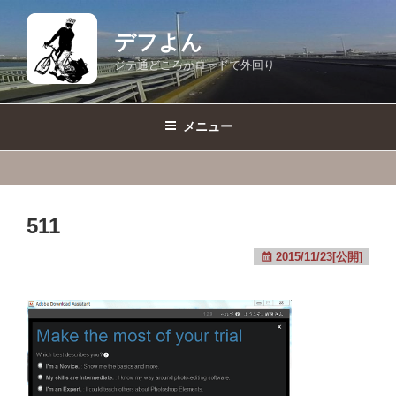
コ
ン
デフよん
テ
ジテ通どころかロードで外回り
ン
ツ
へ
メニュー
ス
キ
ッ
プ
511
2015/11/23[公開]