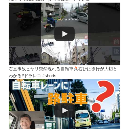
右直事故ヒヤリ突然現れる自転車
右折は徐行が大切と
わかる#ドラレコ #shorts