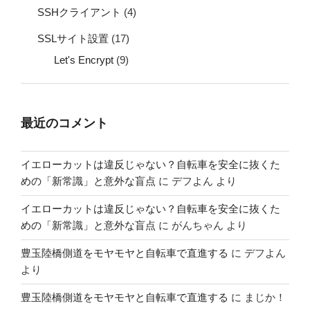
SSHクライアント
(4)
SSLサイト設置
(17)
Let's Encrypt
(9)
最近のコメント
イエローカットは違反じゃない？自転車を安全に抜くた
めの「新常識」と意外な盲点
に
デフよん
より
イエローカットは違反じゃない？自転車を安全に抜くた
めの「新常識」と意外な盲点
に
がんちゃん
より
豊玉陸橋側道をモヤモヤと自転車で直進する
に
デフよん
より
豊玉陸橋側道をモヤモヤと自転車で直進する
に
まじか！