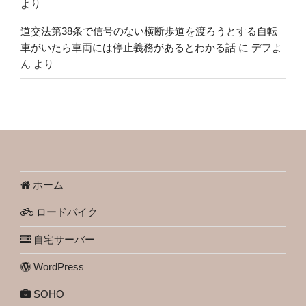
より
道交法第38条で信号のない横断歩道を渡ろうとする自転
車がいたら車両には停止義務があるとわかる話
に
デフよ
ん
より
ホーム
ロードバイク
自宅サーバー
WordPress
SOHO