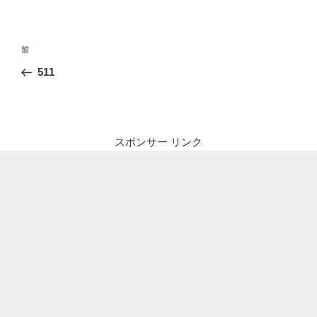
投
前
前
稿
の
511
ナ
投
ビ
稿
ゲ
ー
スポンサー リンク
シ
ョ
ン