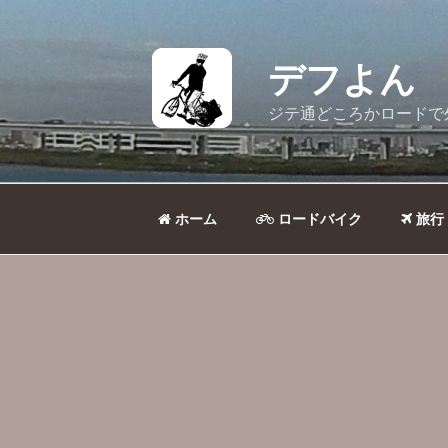
コ
ン
テ
デフよん
ン
ツ
ジテ通どころかロードで
へ
ス
キ
ッ
ホーム
ロードバイク
旅行
プ