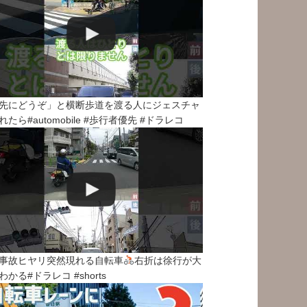
先にどうぞ」と横断歩道を渡る人にジェスチャ
れたら#automobile #歩行者優先 #ドラレコ
事故ヒヤリ突然現れる自転車
右折は徐行が大
わかる#ドラレコ #shorts