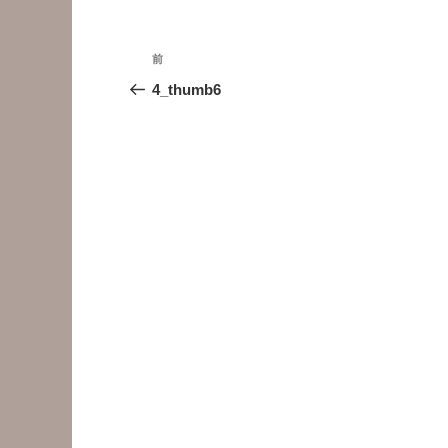
投
前
前
稿
の
4_thumb6
投
ナ
稿
ビ
ゲ
ー
シ
ョ
ン