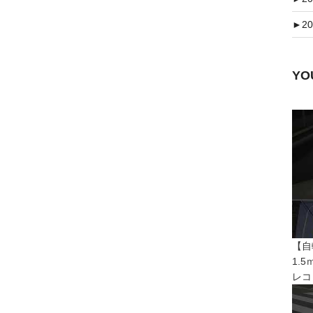
►
20
Y
【自
1.
レコ