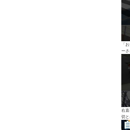
「お
ーさ
右直
切と