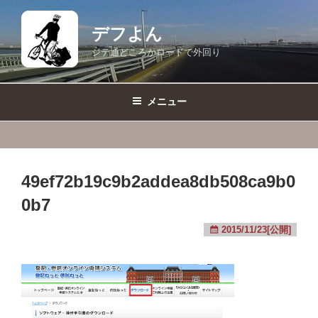
コ
ン
デフよん
テ
ジテ通どころかロードで外回り
ン
ツ
へ
メニュー
ス
キ
ッ
プ
49ef72b19c9b2addea8db508ca9b0
0b7
2015/11/23[公開]