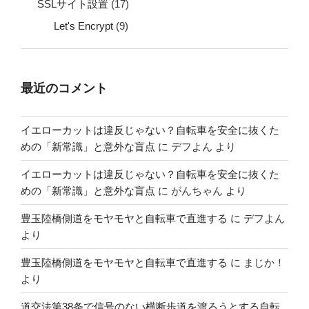
SSLサイト設置
(17)
Let's Encrypt
(9)
最近のコメント
イエローカットは違反じゃない？自転車を安全に抜くた
めの「新常識」と意外な盲点
に
デフよん
より
イエローカットは違反じゃない？自転車を安全に抜くた
めの「新常識」と意外な盲点
に
がんちゃん
より
豊玉陸橋側道をモヤモヤと自転車で直進する
に
デフよん
より
豊玉陸橋側道をモヤモヤと自転車で直進する
に
まじか！
より
道交法第38条で信号のない横断歩道を渡ろうとする自転