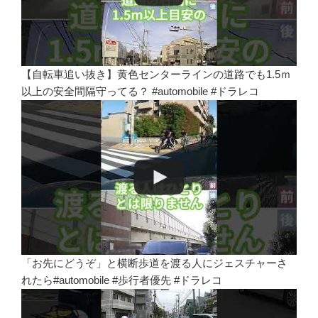
【自転車追い抜き】黄色センターラインの道路でも1.5ｍ
以上の安全間隔守ってる？ #automobile #ドラレコ
「お先にどうぞ」と横断歩道を渡る人にジェスチャーさ
れたら#automobile #歩行者優先 #ドラレコ