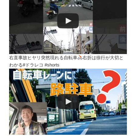
右直事故ヒヤリ突然現れる自転車
右折は徐行が大切と
わかる#ドラレコ #shorts