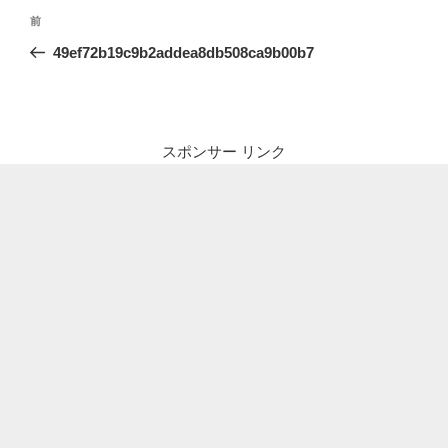
投
前
前
稿
の
49ef72b19c9b2addea8db508ca9b00b7
ナ
投
ビ
稿
ゲ
ー
スポンサー リンク
シ
ョ
ン