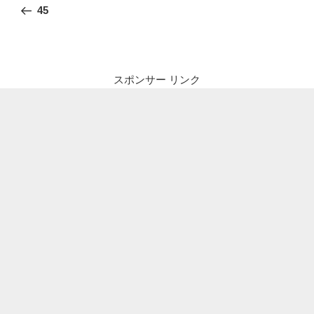
稿
の
45
ナ
投
ビ
稿
ゲ
ー
スポンサー リンク
シ
ョ
ン