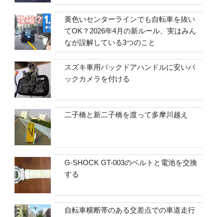
黄色いセンターラインでも自転車を抜い
てOK？2026年4月の新ルール、実はみん
なが誤解している3つのこと
スズキ車用バックドアハンドルに安いバ
ックカメラを付ける
二子橋と新二子橋を渡って多摩川越え
G-SHOCK GT-003のベルトと電池を交換
する
自転車横断帯のある交差点での車道走行