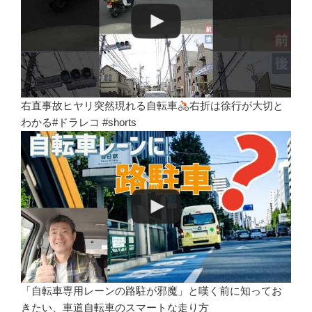
右直事故ヒヤリ突然現れる自転車
右折は徐行が大切と
わかる#ドラレコ #shorts
「自転車専用レーンの路駐が邪魔」と嘆く前に知ってお
きたい、車道自転車のスマートな走り方