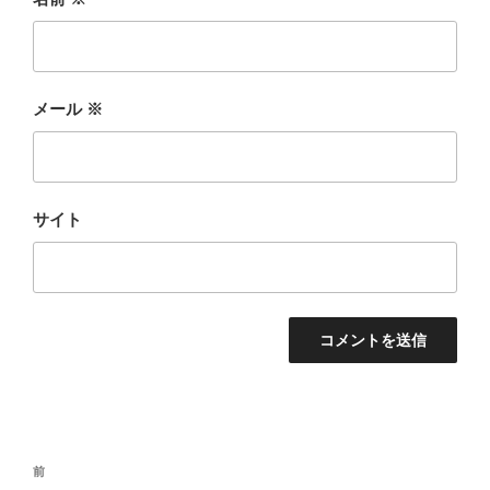
メール
※
サイト
投
前
前