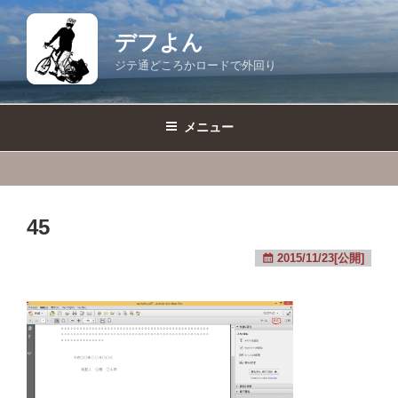
コ
ン
デフよん
テ
ジテ通どころかロードで外回り
ン
ツ
へ
メニュー
ス
キ
ッ
プ
45
2015/11/23[公開]