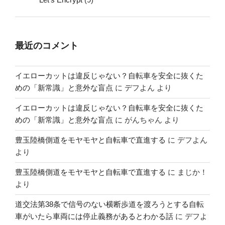
最近のコメント
イエローカットは違反じゃない？自転車を安全に抜くた
めの「新常識」と意外な盲点
に
デフよん
より
イエローカットは違反じゃない？自転車を安全に抜くた
めの「新常識」と意外な盲点
に
がんちゃん
より
豊玉陸橋側道をモヤモヤと自転車で直進する
に
デフよん
より
豊玉陸橋側道をモヤモヤと自転車で直進する
に
まじか！
より
道交法第38条で信号のない横断歩道を渡ろうとする自転
車がいたら車両には停止義務があるとわかる話
に
デフよ