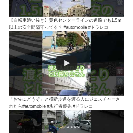
【自転車追い抜き】黄色センターラインの道路でも1.5ｍ
以上の安全間隔守ってる？ #automobile #ドラレコ
「お先にどうぞ」と横断歩道を渡る人にジェスチャーさ
れたら#automobile #歩行者優先 #ドラレコ