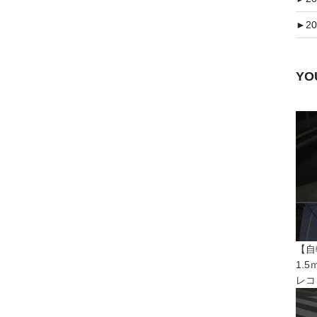
►
20
Y
【自
1.
レコ