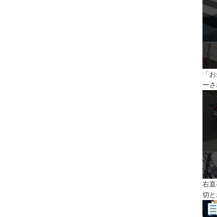
「お
ーさ
右直
切と