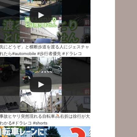
先にどうぞ」と横断歩道を渡る人にジェスチャ
れたら#automobile #歩行者優先 #ドラレコ
事故ヒヤリ突然現れる自転車
右折は徐行が大
わかる#ドラレコ #shorts