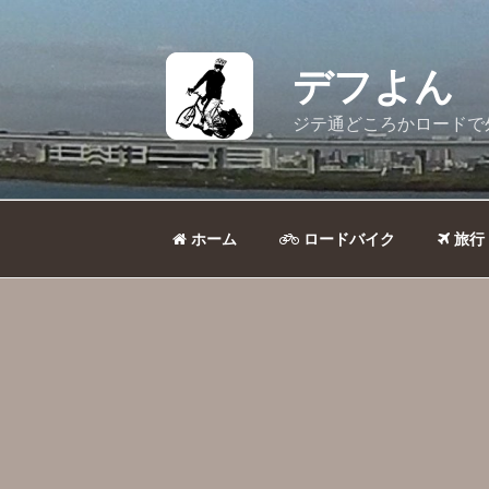
コ
ン
テ
デフよん
ン
ツ
ジテ通どころかロードで
へ
ス
キ
ッ
ホーム
ロードバイク
旅行
プ