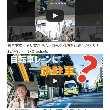
右直事故ヒヤリ突然現れる自転車
右折は徐行が大切と
わかる#ドラレコ #shorts