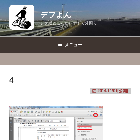
コ
ン
デフよん
テ
ジテ通どころかロードで外回り
ン
ツ
へ
メニュー
ス
キ
ッ
プ
4
2014/11/01[公開]