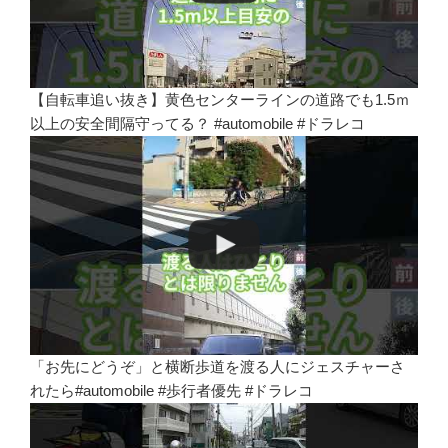
【自転車追い抜き】黄色センターラインの道路でも1.5ｍ
以上の安全間隔守ってる？ #automobile #ドラレコ
「お先にどうぞ」と横断歩道を渡る人にジェスチャーさ
れたら#automobile #歩行者優先 #ドラレコ