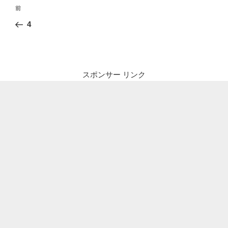
投
前
前
稿
の
4
ナ
投
ビ
稿
ゲ
ー
スポンサー リンク
シ
ョ
ン