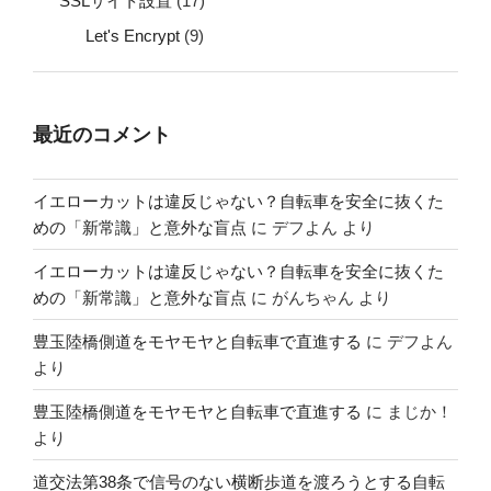
SSLサイト設置
(17)
Let's Encrypt
(9)
最近のコメント
イエローカットは違反じゃない？自転車を安全に抜くた
めの「新常識」と意外な盲点
に
デフよん
より
イエローカットは違反じゃない？自転車を安全に抜くた
めの「新常識」と意外な盲点
に
がんちゃん
より
豊玉陸橋側道をモヤモヤと自転車で直進する
に
デフよん
より
豊玉陸橋側道をモヤモヤと自転車で直進する
に
まじか！
より
道交法第38条で信号のない横断歩道を渡ろうとする自転