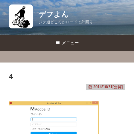
コ
ン
デフよん
テ
ジテ通どころかロードで外回り
ン
ツ
へ
メニュー
ス
キ
ッ
プ
4
2014/10/31[公開]