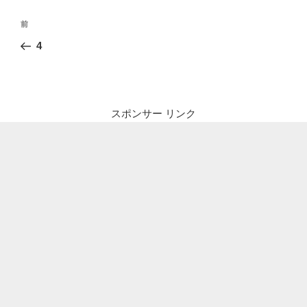
投
前
前
稿
の
4
ナ
投
ビ
稿
ゲ
ー
スポンサー リンク
シ
ョ
ン