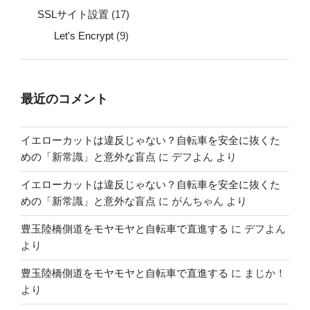
SSLサイト設置
(17)
Let's Encrypt
(9)
最近のコメント
イエローカットは違反じゃない？自転車を安全に抜くた
めの「新常識」と意外な盲点
に
デフよん
より
イエローカットは違反じゃない？自転車を安全に抜くた
めの「新常識」と意外な盲点
に
がんちゃん
より
豊玉陸橋側道をモヤモヤと自転車で直進する
に
デフよん
より
豊玉陸橋側道をモヤモヤと自転車で直進する
に
まじか！
より