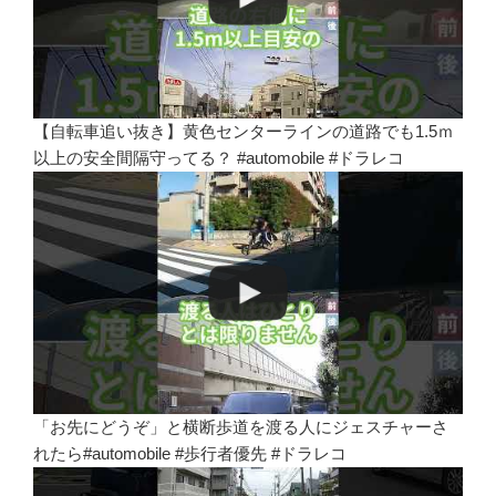
【自転車追い抜き】黄色センターラインの道路でも1.5ｍ
以上の安全間隔守ってる？ #automobile #ドラレコ
「お先にどうぞ」と横断歩道を渡る人にジェスチャーさ
れたら#automobile #歩行者優先 #ドラレコ