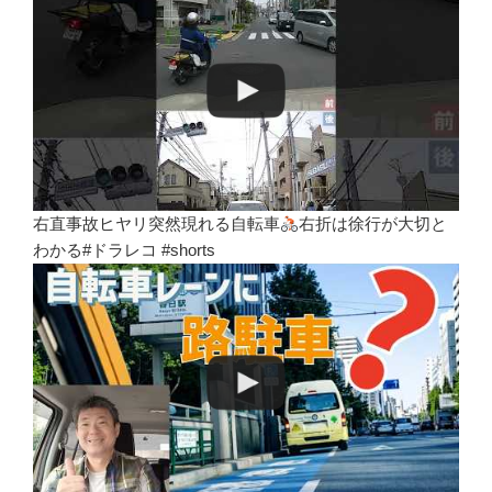
右直事故ヒヤリ突然現れる自転車
右折は徐行が大切と
わかる#ドラレコ #shorts