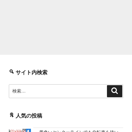
サイト内検索
検
検
索
索:
人気の投稿