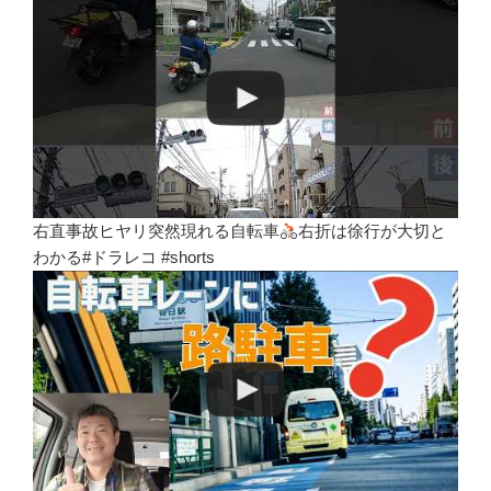
右直事故ヒヤリ突然現れる自転車
右折は徐行が大切と
わかる#ドラレコ #shorts