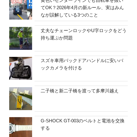
黄色いセンターラインでも自転車を抜い
てOK？2026年4月の新ルール、実はみん
なが誤解している3つのこと
丈夫なチェーンロックやU字ロックをどう
持ち運ぶか問題
スズキ車用バックドアハンドルに安いバ
ックカメラを付ける
二子橋と新二子橋を渡って多摩川越え
G-SHOCK GT-003のベルトと電池を交換
する