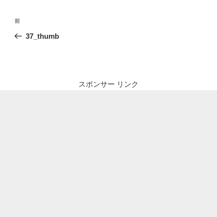
投
前
前
稿
の
37_thumb
ナ
投
ビ
稿
ゲ
ー
スポンサー リンク
シ
ョ
ン