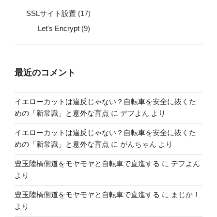
SSLサイト設置
(17)
Let's Encrypt
(9)
最近のコメント
イエローカットは違反じゃない？自転車を安全に抜くた
めの「新常識」と意外な盲点
に
デフよん
より
イエローカットは違反じゃない？自転車を安全に抜くた
めの「新常識」と意外な盲点
に
がんちゃん
より
豊玉陸橋側道をモヤモヤと自転車で直進する
に
デフよん
より
豊玉陸橋側道をモヤモヤと自転車で直進する
に
まじか！
より