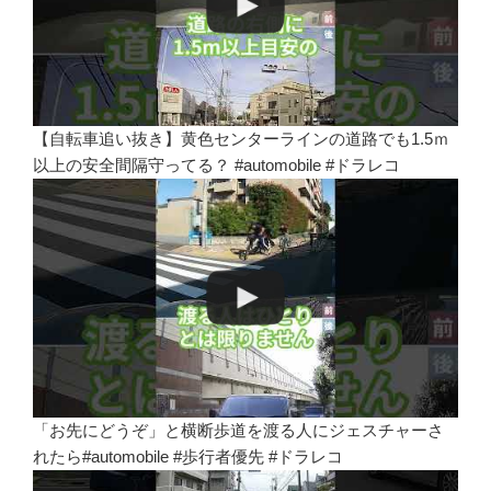
【自転車追い抜き】黄色センターラインの道路でも1.5ｍ
以上の安全間隔守ってる？ #automobile #ドラレコ
「お先にどうぞ」と横断歩道を渡る人にジェスチャーさ
れたら#automobile #歩行者優先 #ドラレコ