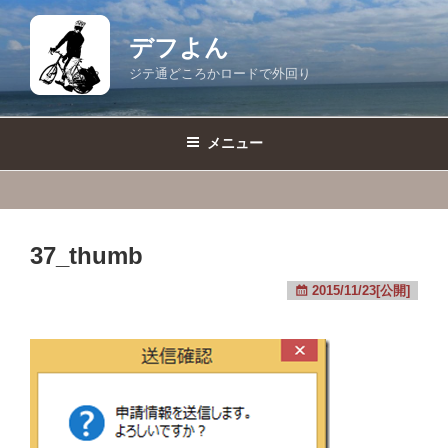
コ
ン
デフよん
テ
ジテ通どころかロードで外回り
ン
ツ
へ
メニュー
ス
キ
ッ
プ
37_thumb
2015/11/23[公開]