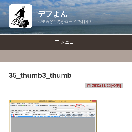
コ
ン
デフよん
テ
ジテ通どころかロードで外回り
ン
ツ
へ
メニュー
ス
キ
ッ
プ
35_thumb3_thumb
2015/11/23[公開]