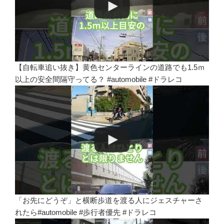
【自転車追い抜き】黄色センターラインの道路でも1.5ｍ
以上の安全間隔守ってる？ #automobile #ドラレコ
「お先にどうぞ」と横断歩道を渡る人にジェスチャーさ
れたら#automobile #歩行者優先 #ドラレコ