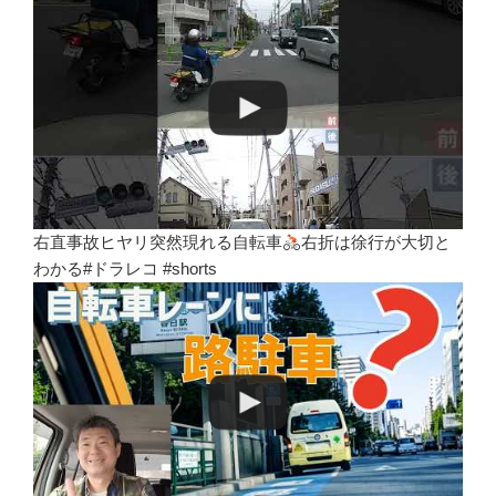
右直事故ヒヤリ突然現れる自転車
右折は徐行が大切と
わかる#ドラレコ #shorts