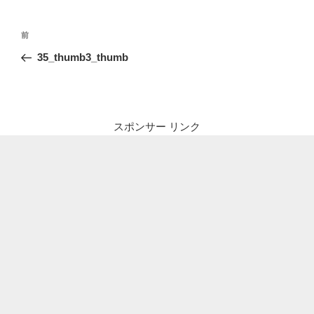
投
前
前
稿
の
35_thumb3_thumb
ナ
投
ビ
稿
ゲ
ー
スポンサー リンク
シ
ョ
ン