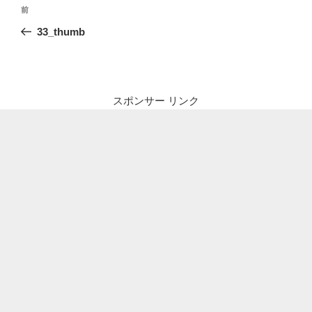
投
前
前
稿
の
33_thumb
ナ
投
ビ
稿
ゲ
ー
スポンサー リンク
シ
ョ
ン