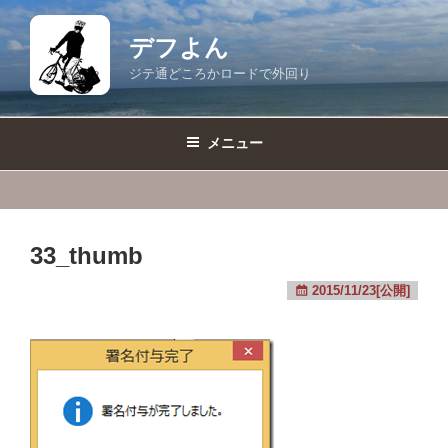
コ
ン
デフよん
テ
ジテ通どころかロードで外回り
ン
ツ
へ
メニュー
ス
キ
ッ
プ
33_thumb
2015/11/23[公開]