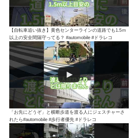
【自転車追い抜き】黄色センターラインの道路でも1.5ｍ
以上の安全間隔守ってる？ #automobile #ドラレコ
「お先にどうぞ」と横断歩道を渡る人にジェスチャーさ
れたら#automobile #歩行者優先 #ドラレコ