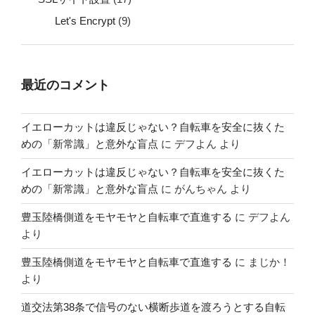
Let's Encrypt
(9)
最近のコメント
イエローカットは違反じゃない？自転車を安全に抜くた
めの「新常識」と意外な盲点
に
デフよん
より
イエローカットは違反じゃない？自転車を安全に抜くた
めの「新常識」と意外な盲点
に
がんちゃん
より
豊玉陸橋側道をモヤモヤと自転車で直進する
に
デフよん
より
豊玉陸橋側道をモヤモヤと自転車で直進する
に
まじか！
より
道交法第38条で信号のない横断歩道を渡ろうとする自転