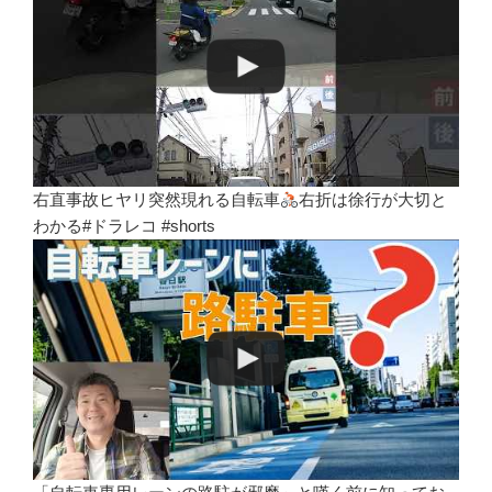
右直事故ヒヤリ突然現れる自転車
右折は徐行が大切と
わかる#ドラレコ #shorts