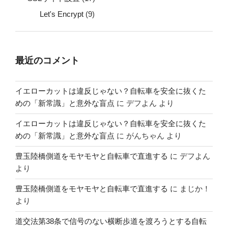
Let's Encrypt
(9)
最近のコメント
イエローカットは違反じゃない？自転車を安全に抜くた
めの「新常識」と意外な盲点
に
デフよん
より
イエローカットは違反じゃない？自転車を安全に抜くた
めの「新常識」と意外な盲点
に
がんちゃん
より
豊玉陸橋側道をモヤモヤと自転車で直進する
に
デフよん
より
豊玉陸橋側道をモヤモヤと自転車で直進する
に
まじか！
より
道交法第38条で信号のない横断歩道を渡ろうとする自転