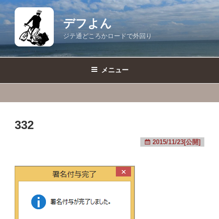
コ
ン
デフよん
テ
ジテ通どころかロードで外回り
ン
ツ
へ
メニュー
ス
キ
ッ
プ
332
2015/11/23[公開]