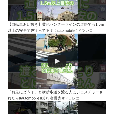
【自転車追い抜き】黄色センターラインの道路でも1.5ｍ
以上の安全間隔守ってる？ #automobile #ドラレコ
「お先にどうぞ」と横断歩道を渡る人にジェスチャーさ
れたら#automobile #歩行者優先 #ドラレコ