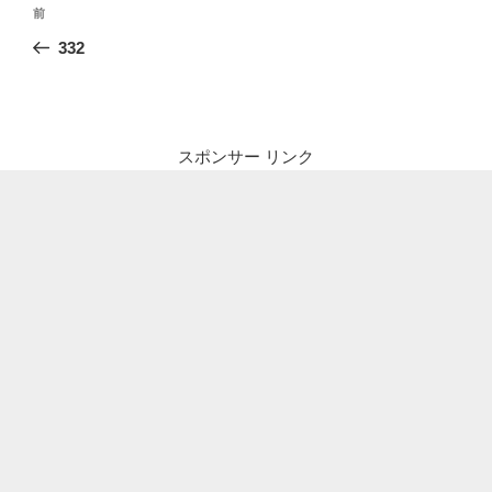
投
前
前
稿
の
332
ナ
投
ビ
稿
ゲ
ー
スポンサー リンク
シ
ョ
ン