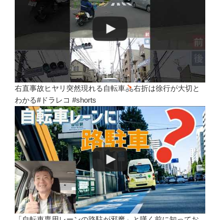
右直事故ヒヤリ突然現れる自転車
右折は徐行が大切と
わかる#ドラレコ #shorts
「自転車専用レーンの路駐が邪魔」と嘆く前に知ってお