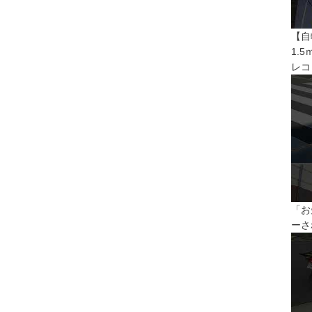
【自
1.
レコ
「お
ーさ