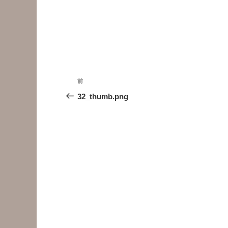
投
前
前
稿
の
32_thumb.png
投
ナ
稿
ビ
ゲ
ー
シ
ョ
ン