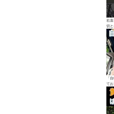
右直
切と
「自
てお