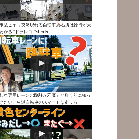
事故ヒヤリ突然現れる自転車
右折は徐行が大
わかる#ドラレコ #shorts
転車専用レーンの路駐が邪魔」と嘆く前に知っ
きたい、車道自転車のスマートな走り方