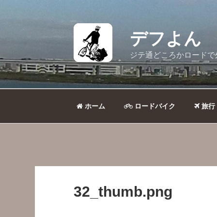
コ
ン
テ
デフよん
ン
ツ
ジテ通どころかロードで
へ
ス
キ
ッ
ホーム
ロードバイク
旅行
プ
32_thumb.png