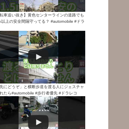
転車追い抜き】黄色センターラインの道路でも
5ｍ以上の安全間隔守ってる？ #automobile #ドラ
先にどうぞ」と横断歩道を渡る人にジェスチャ
れたら#automobile #歩行者優先 #ドラレコ