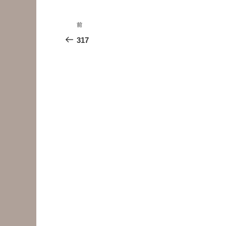
投
前
前
稿
の
317
投
ナ
稿
ビ
ゲ
ー
シ
ョ
ン