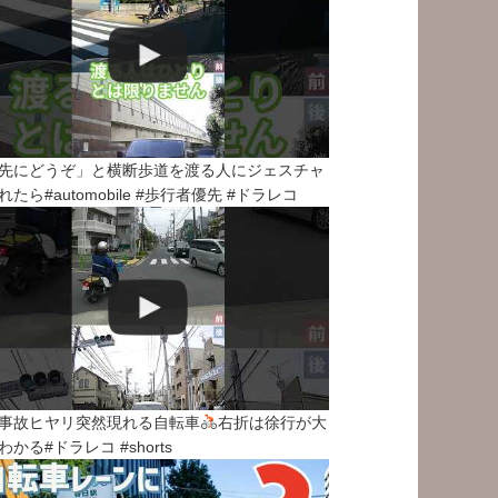
先にどうぞ」と横断歩道を渡る人にジェスチャ
れたら#automobile #歩行者優先 #ドラレコ
事故ヒヤリ突然現れる自転車
右折は徐行が大
わかる#ドラレコ #shorts