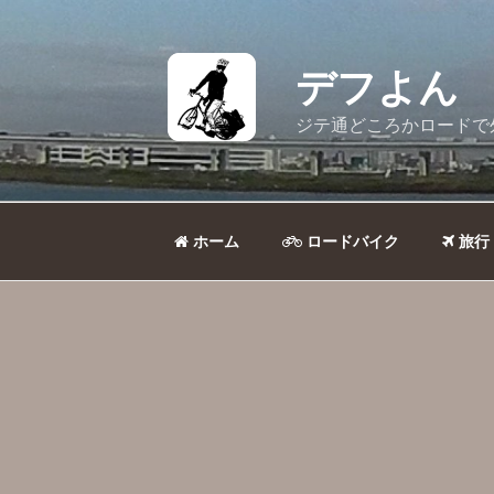
コ
ン
テ
デフよん
ン
ツ
ジテ通どころかロードで
へ
ス
キ
ッ
ホーム
ロードバイク
旅行
プ