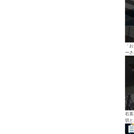
「お
ーさ
右直
切と