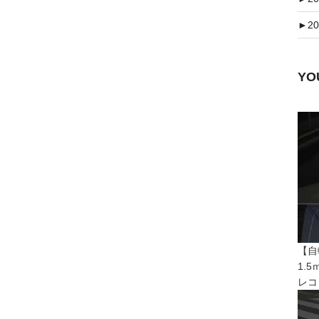
►
20
Y
【自
1.
レコ