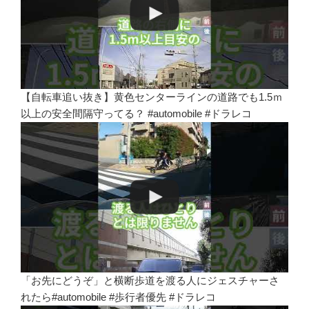
【自転車追い抜き】黄色センターラインの道路でも1.5ｍ
以上の安全間隔守ってる？ #automobile #ドラレコ
「お先にどうぞ」と横断歩道を渡る人にジェスチャーさ
れたら#automobile #歩行者優先 #ドラレコ