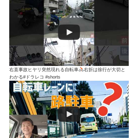
右直事故ヒヤリ突然現れる自転車
右折は徐行が大切と
わかる#ドラレコ #shorts