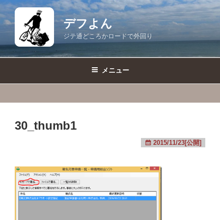
コ
ン
デフよん
テ
ジテ通どころかロードで外回り
ン
ツ
へ
メニュー
ス
キ
ッ
プ
30_thumb1
2015/11/23[公開]