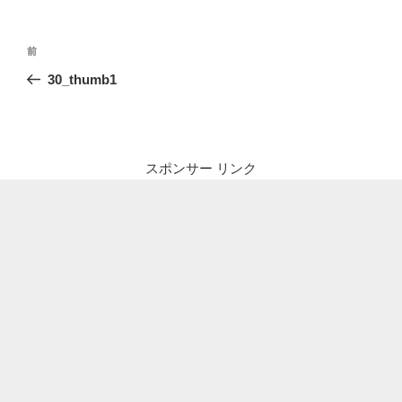
投
前
前
稿
の
30_thumb1
ナ
投
ビ
稿
ゲ
ー
スポンサー リンク
シ
ョ
ン