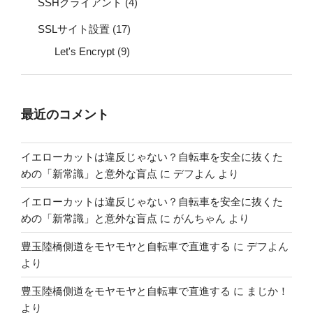
SSHクライアント
(4)
SSLサイト設置
(17)
Let's Encrypt
(9)
最近のコメント
イエローカットは違反じゃない？自転車を安全に抜くた
めの「新常識」と意外な盲点
に
デフよん
より
イエローカットは違反じゃない？自転車を安全に抜くた
めの「新常識」と意外な盲点
に
がんちゃん
より
豊玉陸橋側道をモヤモヤと自転車で直進する
に
デフよん
より
豊玉陸橋側道をモヤモヤと自転車で直進する
に
まじか！
より