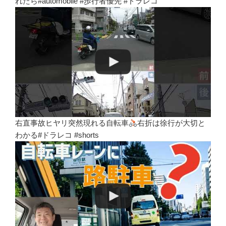
れたら#automobile #歩行者優先 #ドラレコ
右直事故ヒヤリ突然現れる自転車
右折は徐行が大切と
わかる#ドラレコ #shorts