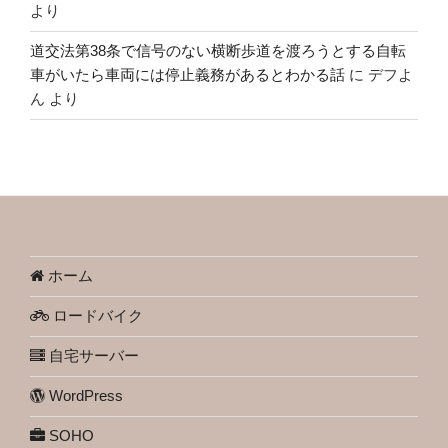
より
道交法第38条で信号のない横断歩道を渡ろうとする自転
車がいたら車両には停止義務があるとわかる話
に
デフよ
ん
より
ホーム
ロードバイク
自宅サーバー
WordPress
SOHO