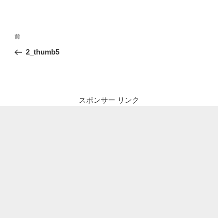
投
前
前
稿
の
2_thumb5
ナ
投
ビ
稿
ゲ
ー
スポンサー リンク
シ
ョ
ン