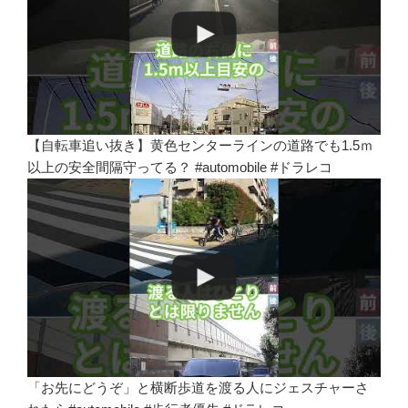
【自転車追い抜き】黄色センターラインの道路でも1.5ｍ
以上の安全間隔守ってる？ #automobile #ドラレコ
「お先にどうぞ」と横断歩道を渡る人にジェスチャーさ