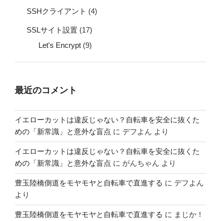
SSHクライアント
(4)
SSLサイト設置
(17)
Let's Encrypt
(9)
最近のコメント
イエローカットは違反じゃない？自転車を安全に抜くた
めの「新常識」と意外な盲点
に
デフよん
より
イエローカットは違反じゃない？自転車を安全に抜くた
めの「新常識」と意外な盲点
に
がんちゃん
より
豊玉陸橋側道をモヤモヤと自転車で直進する
に
デフよん
より
豊玉陸橋側道をモヤモヤと自転車で直進する
に
まじか！