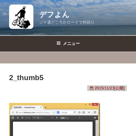
コ
ン
デフよん
テ
ジテ通どころかロードで外回り
ン
ツ
へ
メニュー
ス
キ
ッ
プ
2_thumb5
2015/11/23[公開]