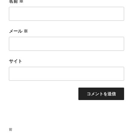
名前
※
メール
※
サイト
投
前
前