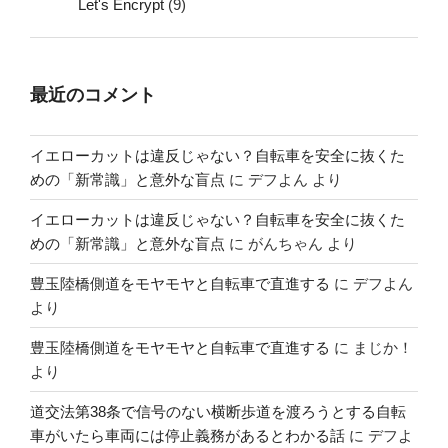
Let's Encrypt
(9)
最近のコメント
イエローカットは違反じゃない？自転車を安全に抜くた
めの「新常識」と意外な盲点
に
デフよん
より
イエローカットは違反じゃない？自転車を安全に抜くた
めの「新常識」と意外な盲点
に
がんちゃん
より
豊玉陸橋側道をモヤモヤと自転車で直進する
に
デフよん
より
豊玉陸橋側道をモヤモヤと自転車で直進する
に
まじか！
より
道交法第38条で信号のない横断歩道を渡ろうとする自転
車がいたら車両には停止義務があるとわかる話
に
デフよ