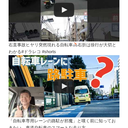
右直事故ヒヤリ突然現れる自転車
右折は徐行が大切と
わかる#ドラレコ #shorts
「自転車専用レーンの路駐が邪魔」と嘆く前に知ってお
きたい、車道自転車のスマートな走り方