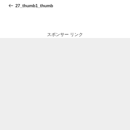
稿
の
27_thumb1_thumb
ナ
投
ビ
稿
ゲ
ー
スポンサー リンク
シ
ョ
ン