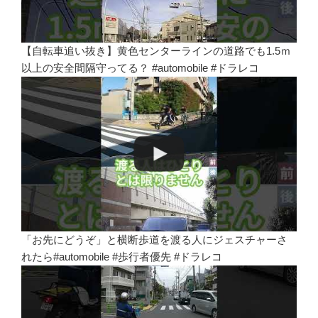
【自転車追い抜き】黄色センターラインの道路でも1.5ｍ
以上の安全間隔守ってる？ #automobile #ドラレコ
「お先にどうぞ」と横断歩道を渡る人にジェスチャーさ
れたら#automobile #歩行者優先 #ドラレコ