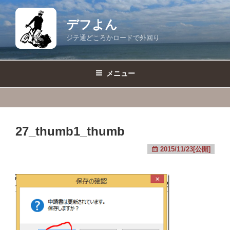
コ
ン
デフよん
テ
ジテ通どころかロードで外回り
ン
ツ
へ
メニュー
ス
キ
ッ
プ
27_thumb1_thumb
2015/11/23[公開]