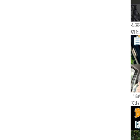
右直
切と
「自
てお