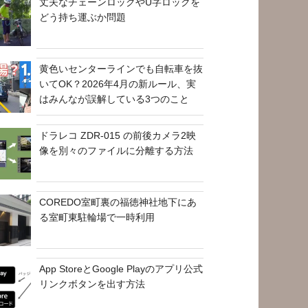
丈夫なチェーンロックやU字ロックを
どう持ち運ぶか問題
黄色いセンターラインでも自転車を抜
いてOK？2026年4月の新ルール、実
はみんなが誤解している3つのこと
ドラレコ ZDR-015 の前後カメラ2映
像を別々のファイルに分離する方法
COREDO室町裏の福徳神社地下にあ
る室町東駐輪場で一時利用
App StoreとGoogle Playのアプリ公式
リンクボタンを出す方法