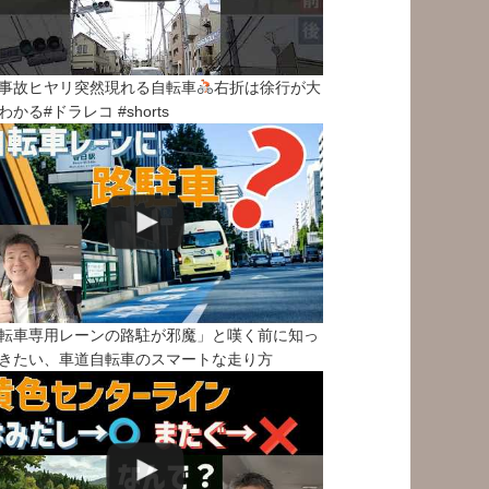
事故ヒヤリ突然現れる自転車
右折は徐行が大
わかる#ドラレコ #shorts
転車専用レーンの路駐が邪魔」と嘆く前に知っ
きたい、車道自転車のスマートな走り方