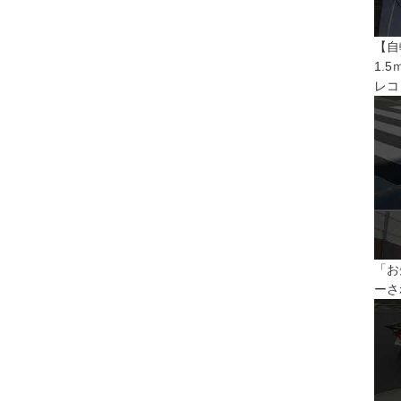
【自
1.
レコ
「お
ーさ