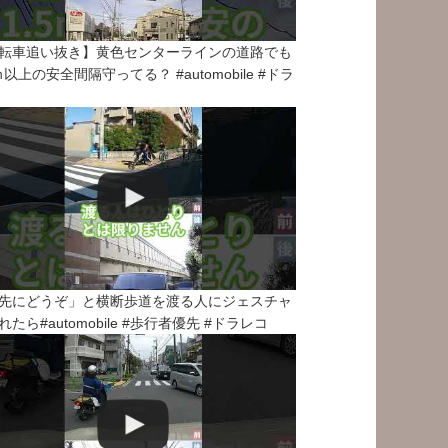
転車追い抜き】黄色センターラインの道路でも
5ｍ以上の安全間隔守ってる？ #automobile #ドラ
先にどうぞ」と横断歩道を渡る人にジェスチャ
れたら#automobile #歩行者優先 #ドラレコ