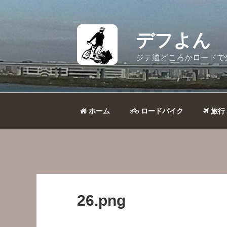
コ
ン
テ
デフよん
ン
ツ
ジテ通どころかロードで
へ
ス
キ
ッ
ホーム
ロードバイク
旅行
プ
26.png