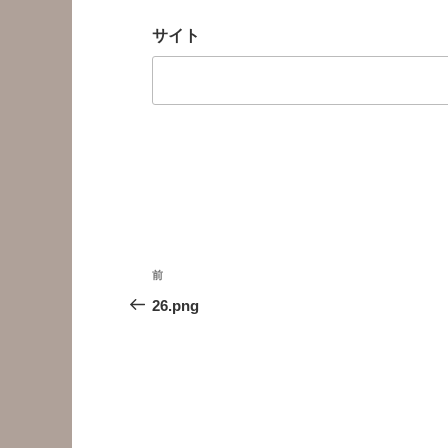
サイト
投
前
前
稿
の
26.png
投
ナ
稿
ビ
ゲ
ー