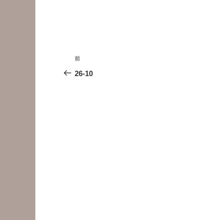
投
前
前
稿
の
26-10
投
ナ
稿
ビ
ゲ
ー
シ
ョ
ン