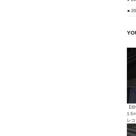
►
20
Y
【自
1.
レコ