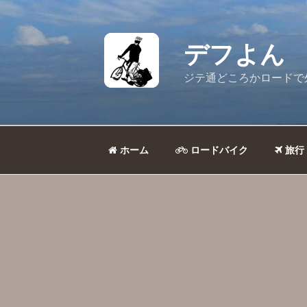
コ
ン
テ
デフよん
ン
ツ
ジテ通どころかロードで
へ
ス
キ
ッ
ホーム
ロードバイク
旅行
プ