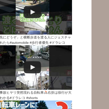
先にどうぞ」と横断歩道を渡る人にジェスチャ
れたら#automobile #歩行者優先 #ドラレコ
事故ヒヤリ突然現れる自転車
右折は徐行が大
わかる#ドラレコ #shorts