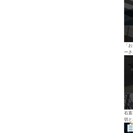
「お
ーさ
右直
切と