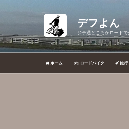
コ
ン
テ
デフよん
ン
ツ
ジテ通どころかロードで
へ
ス
キ
ッ
ホーム
ロードバイク
旅行
プ