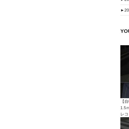
►
20
Y
【自
1.
レコ