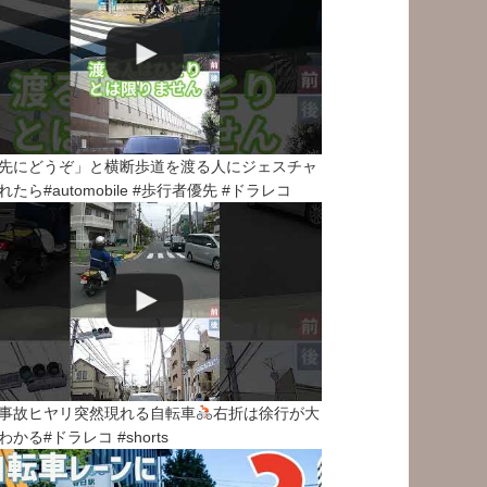
先にどうぞ」と横断歩道を渡る人にジェスチャ
れたら#automobile #歩行者優先 #ドラレコ
事故ヒヤリ突然現れる自転車
右折は徐行が大
わかる#ドラレコ #shorts