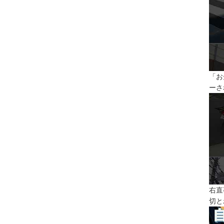
「お
ーさ
右直
切と