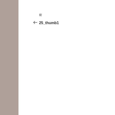
投
前
前
稿
の
25_thumb1
投
ナ
稿
ビ
ゲ
ー
シ
ョ
ン