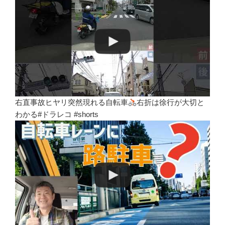
右直事故ヒヤリ突然現れる自転車
右折は徐行が大切と
わかる#ドラレコ #shorts