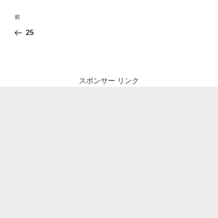
投
前
前
稿
の
25
ナ
投
ビ
稿
ゲ
ー
スポンサー リンク
シ
ョ
ン