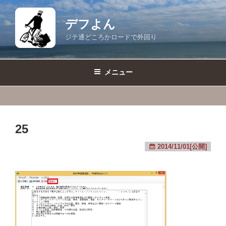
コ
ン
デフよん
テ
ジテ通どころかロードで外回り
ン
ツ
へ
メニュー
ス
キ
ッ
プ
25
2014/11/01[公開]