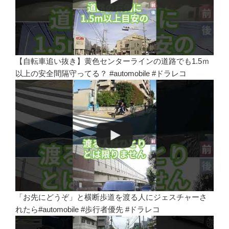
【自転車追い抜き】黄色センターラインの道路でも1.5ｍ
以上の安全間隔守ってる？ #automobile #ドラレコ
「お先にどうぞ」と横断歩道を渡る人にジェスチャーさ
れたら#automobile #歩行者優先 #ドラレコ