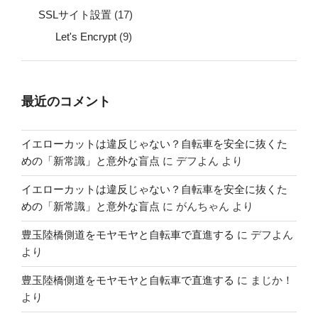
SSLサイト設置
(17)
Let's Encrypt
(9)
最近のコメント
イエローカットは違反じゃない？自転車を安全に抜くた
めの「新常識」と意外な盲点
に
デフよん
より
イエローカットは違反じゃない？自転車を安全に抜くた
めの「新常識」と意外な盲点
に
がんちゃん
より
豊玉陸橋側道をモヤモヤと自転車で直進する
に
デフよん
より
豊玉陸橋側道をモヤモヤと自転車で直進する
に
まじか！
より