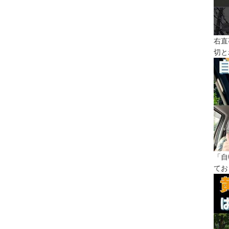
右直
切と
「自
てお