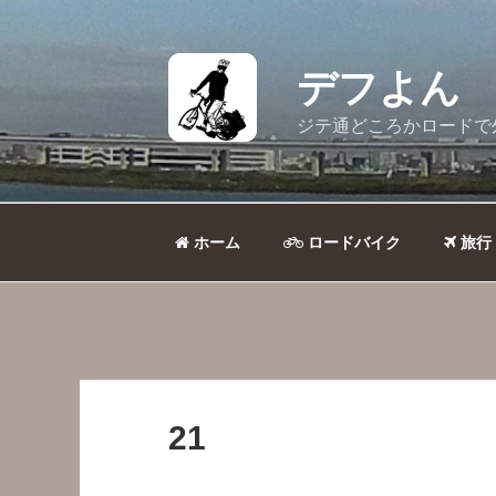
コ
ン
テ
デフよん
ン
ツ
ジテ通どころかロードで
へ
ス
キ
ッ
ホーム
ロードバイク
旅行
プ
21