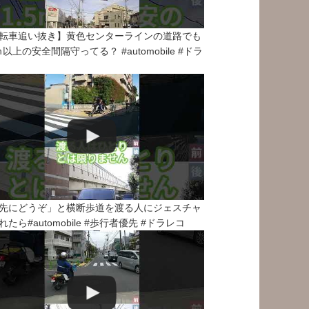
転車追い抜き】黄色センターラインの道路でも
5ｍ以上の安全間隔守ってる？ #automobile #ドラ
先にどうぞ」と横断歩道を渡る人にジェスチャ
れたら#automobile #歩行者優先 #ドラレコ