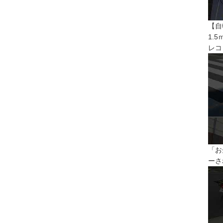
【自
1.
レコ
「お
ーさ