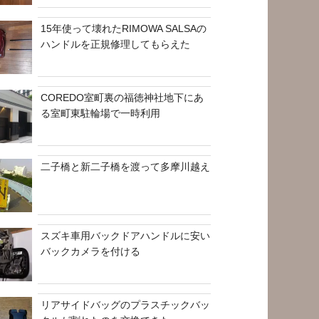
15年使って壊れたRIMOWA SALSAの
ハンドルを正規修理してもらえた
COREDO室町裏の福徳神社地下にあ
る室町東駐輪場で一時利用
二子橋と新二子橋を渡って多摩川越え
スズキ車用バックドアハンドルに安い
バックカメラを付ける
リアサイドバッグのプラスチックバッ