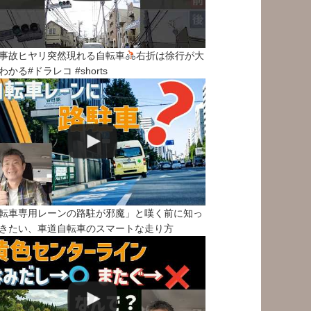
事故ヒヤリ突然現れる自転車
右折は徐行が大
わかる#ドラレコ #shorts
転車専用レーンの路駐が邪魔」と嘆く前に知っ
きたい、車道自転車のスマートな走り方