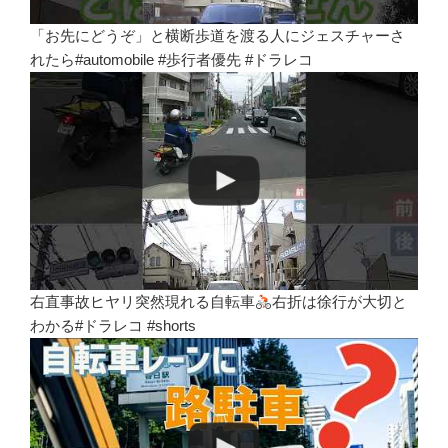
「お先にどうぞ」と横断歩道を渡る人にジェスチャーさ
れたら#automobile #歩行者優先 #ドラレコ
右直事故ヒヤリ突然現れる自転車
右折は徐行が大切と
わかる#ドラレコ #shorts