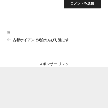
投
前
前
稿
の
古都ホイアンで4泊のんびり過ごす
ナ
投
ビ
稿
ゲ
ー
スポンサー リンク
シ
ョ
ン