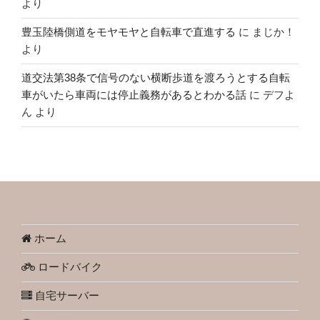
より
豊玉陸橋側道をモヤモヤと自転車で直進する
に
まじか！
より
道交法第38条で信号のない横断歩道を渡ろうとする自転
車がいたら車両には停止義務があるとわかる話
に
デフよ
ん
より
ホーム
ロードバイク
自宅サーバー