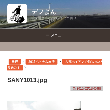
コ
ン
デフよん
テ
ジテ通どころかロードで外回り
ン
ツ
へ
メニュー
ス
キ
ッ
プ
>
>
旅行
2015ベトナム旅行
古都ホイアンで4泊のんび
>
り過ごす
SANY1013.jpg
2015/02/18[公開]