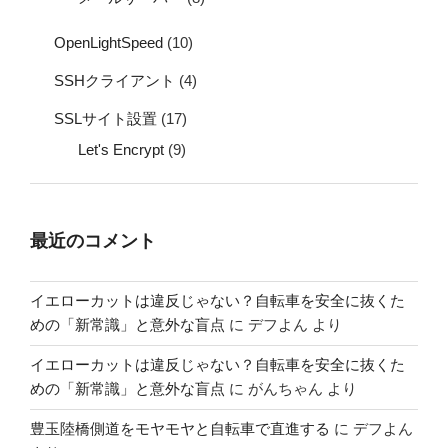
OpenLightSpeed
(10)
SSHクライアント
(4)
SSLサイト設置
(17)
Let's Encrypt
(9)
最近のコメント
イエローカットは違反じゃない？自転車を安全に抜くた
めの「新常識」と意外な盲点
に
デフよん
より
イエローカットは違反じゃない？自転車を安全に抜くた
めの「新常識」と意外な盲点
に
がんちゃん
より
豊玉陸橋側道をモヤモヤと自転車で直進する
に
デフよん