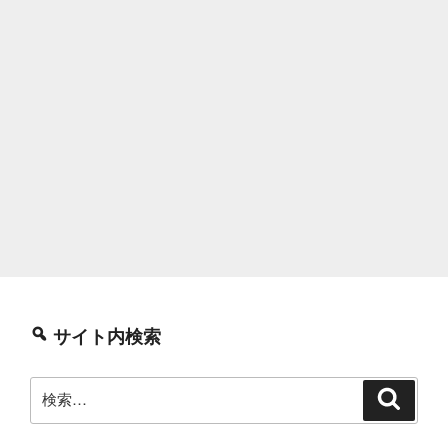
サイト内検索
検
検
索
索: