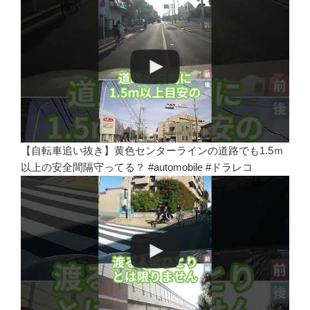
【自転車追い抜き】黄色センターラインの道路でも1.5ｍ
以上の安全間隔守ってる？ #automobile #ドラレコ