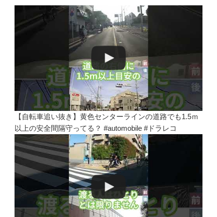
【自転車追い抜き】黄色センターラインの道路でも1.5ｍ
以上の安全間隔守ってる？ #automobile #ドラレコ