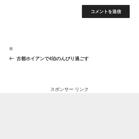
投
前
前
稿
の
古都ホイアンで4泊のんびり過ごす
ナ
投
ビ
稿
ゲ
ー
スポンサー リンク
シ
ョ
ン