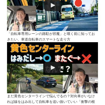
「自転車専用レーンの路駐が邪魔」と嘆く前に知ってお
きたい、車道自転車のスマートな走り方
まだ黄色センターラインで悩んでるの？対向車がいなけ
れば線をはみ出して自転車を追い抜いていい「衝撃の根