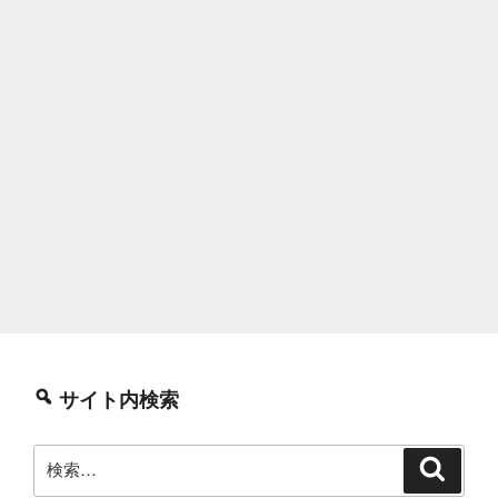
サイト内検索
検
検
索
索: