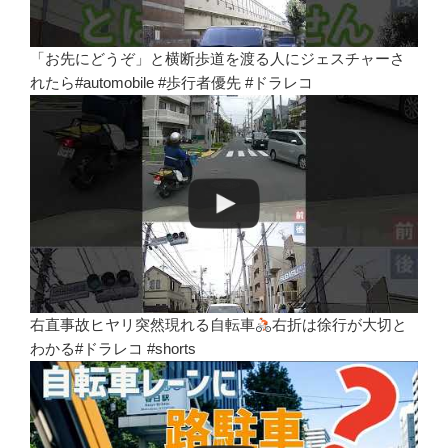
「お先にどうぞ」と横断歩道を渡る人にジェスチャーさ
れたら#automobile #歩行者優先 #ドラレコ
右直事故ヒヤリ突然現れる自転車
右折は徐行が大切と
わかる#ドラレコ #shorts