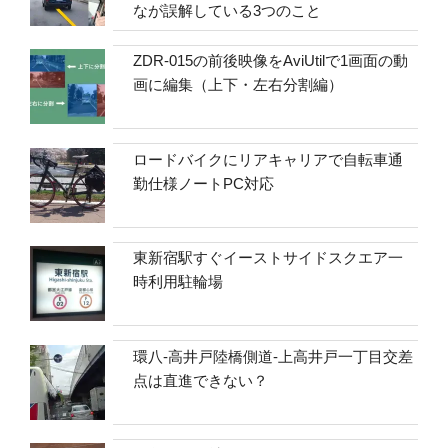
なが誤解している3つのこと
ZDR-015の前後映像をAviUtilで1画面の動
画に編集（上下・左右分割編）
ロードバイクにリアキャリアで自転車通
勤仕様ノートPC対応
東新宿駅すぐイーストサイドスクエア一
時利用駐輪場
環八-高井戸陸橋側道-上高井戸一丁目交差
点は直進できない？