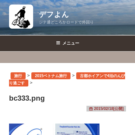
コ
ン
デフよん
テ
ジテ通どころかロードで外回り
ン
ツ
へ
メニュー
ス
キ
ッ
プ
>
>
旅行
2015ベトナム旅行
古都ホイアンで4泊のんび
>
り過ごす
bc333.png
2015/02/18[公開]