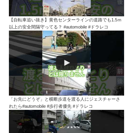
【自転車追い抜き】黄色センターラインの道路でも1.5ｍ
以上の安全間隔守ってる？ #automobile #ドラレコ
「お先にどうぞ」と横断歩道を渡る人にジェスチャーさ
れたら#automobile #歩行者優先 #ドラレコ