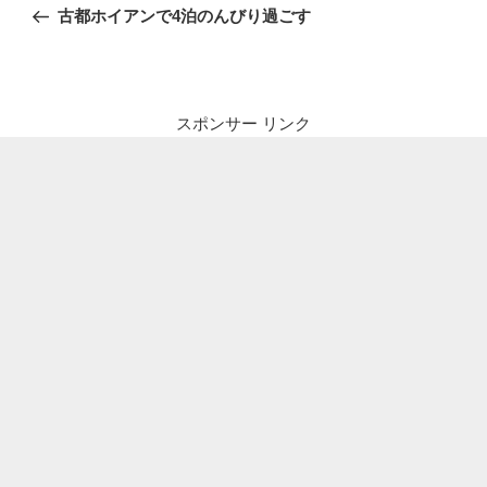
稿
の
古都ホイアンで4泊のんびり過ごす
ナ
投
ビ
稿
ゲ
ー
スポンサー リンク
シ
ョ
ン