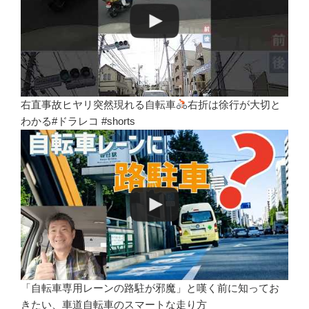
右直事故ヒヤリ突然現れる自転車
右折は徐行が大切と
わかる#ドラレコ #shorts
「自転車専用レーンの路駐が邪魔」と嘆く前に知ってお
きたい、車道自転車のスマートな走り方