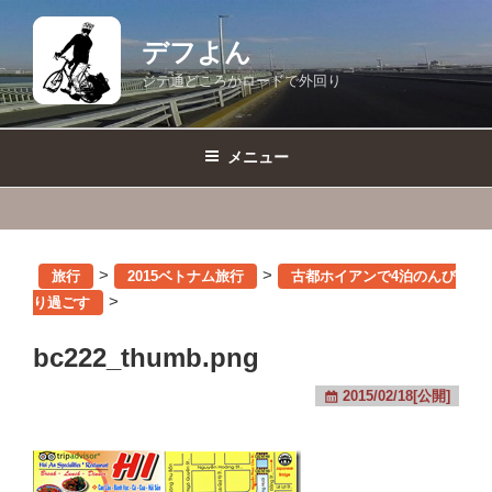
コ
ン
デフよん
テ
ジテ通どころかロードで外回り
ン
ツ
へ
メニュー
ス
キ
ッ
プ
>
>
旅行
2015ベトナム旅行
古都ホイアンで4泊のんび
>
り過ごす
bc222_thumb.png
2015/02/18[公開]