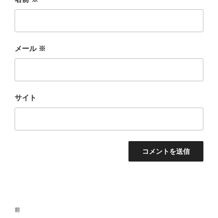
メール
※
サイト
投
前
前