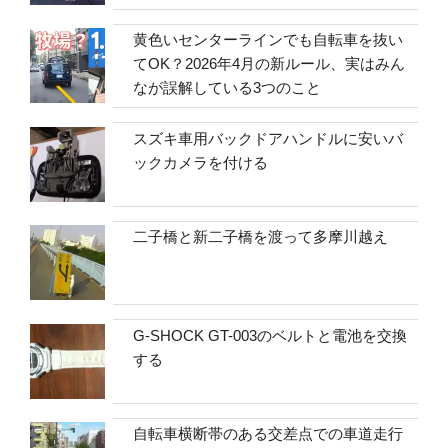
黄色いセンターラインでも自転車を抜い
てOK？2026年4月の新ルール、実はみん
なが誤解している3つのこと
スズキ車用バックドアハンドルに安いバ
ックカメラを付ける
二子橋と新二子橋を渡って多摩川越え
G-SHOCK GT-003のベルトと電池を交換
する
自転車横断帯のある交差点での車道走行