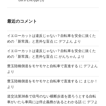
最近のコメント
イエローカットは違反じゃない？自転車を安全に抜くた
めの「新常識」と意外な盲点
に
デフよん
より
イエローカットは違反じゃない？自転車を安全に抜くた
めの「新常識」と意外な盲点
に
がんちゃん
より
豊玉陸橋側道をモヤモヤと自転車で直進する
に
デフよん
より
豊玉陸橋側道をモヤモヤと自転車で直進する
に
まじか！
より
道交法第38条で信号のない横断歩道を渡ろうとする自転
車がいたら車両には停止義務があるとわかる話
に
デフよ