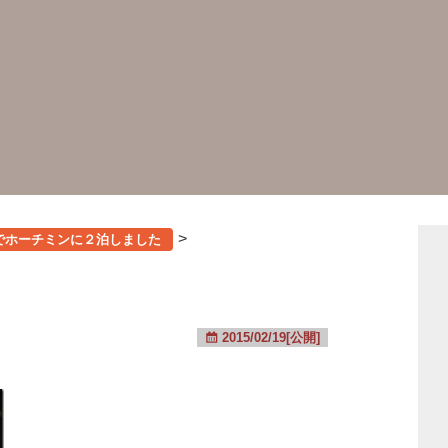
>
作でホーチミンに２泊しました
2015/02/19[公開]