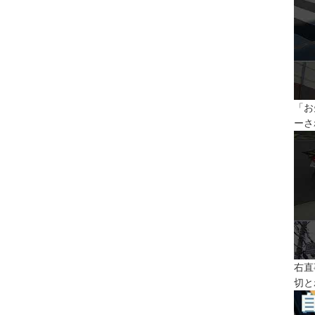
「お
ーさ
右直
切と