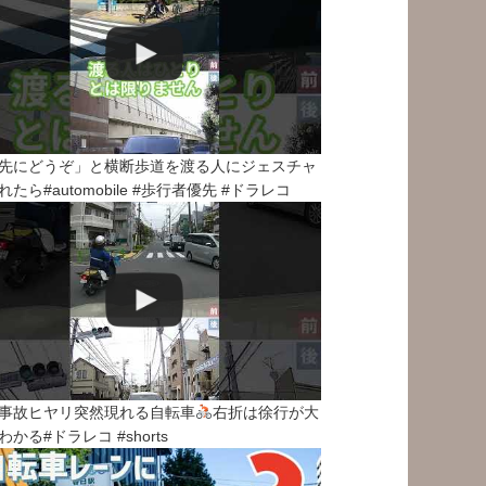
先にどうぞ」と横断歩道を渡る人にジェスチャ
れたら#automobile #歩行者優先 #ドラレコ
事故ヒヤリ突然現れる自転車
右折は徐行が大
わかる#ドラレコ #shorts