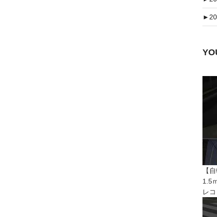
►
20
Y
【自
1.
レコ