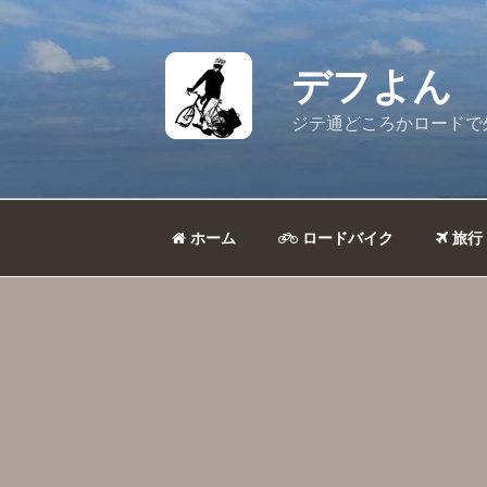
コ
ン
テ
デフよん
ン
ツ
ジテ通どころかロードで
へ
ス
キ
ッ
ホーム
ロードバイク
旅行
プ