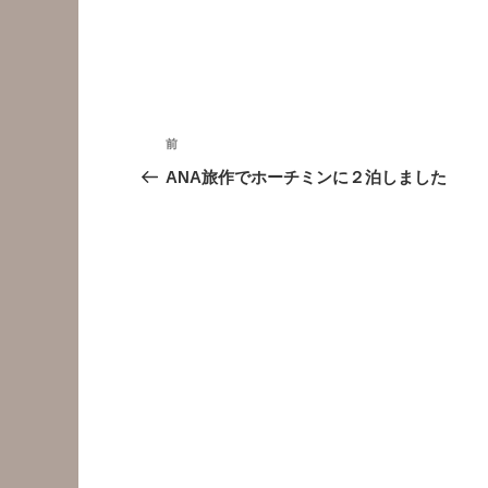
投
前
前
稿
の
ANA旅作でホーチミンに２泊しました
投
ナ
稿
ビ
ゲ
ー
シ
ョ
ン