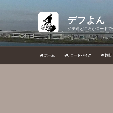
コ
ン
テ
デフよん
ン
ツ
ジテ通どころかロードで
へ
ス
キ
ッ
ホーム
ロードバイク
旅行
プ