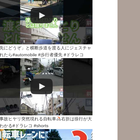
先にどうぞ」と横断歩道を渡る人にジェスチャ
れたら#automobile #歩行者優先 #ドラレコ
事故ヒヤリ突然現れる自転車
右折は徐行が大
わかる#ドラレコ #shorts