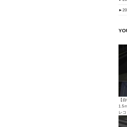
►
20
Y
【自
1.
レコ