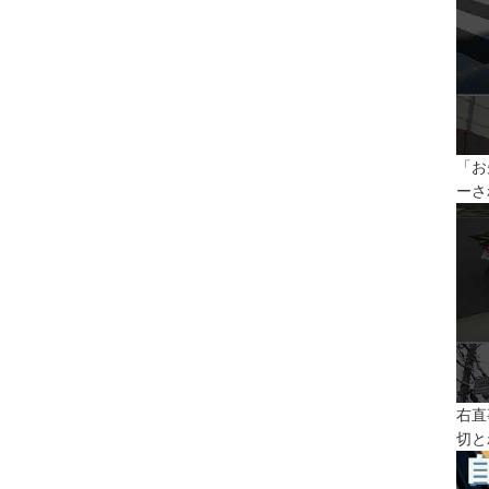
「お
ーさ
右直
切と