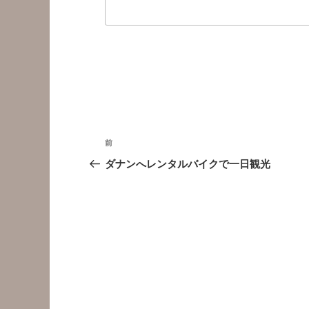
投
前
前
稿
の
ダナンへレンタルバイクで一日観光
投
ナ
稿
ビ
ゲ
ー
シ