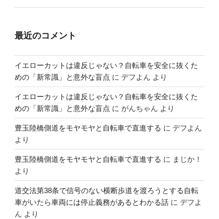
最近のコメント
イエローカットは違反じゃない？自転車を安全に抜くた
めの「新常識」と意外な盲点
に
デフよん
より
イエローカットは違反じゃない？自転車を安全に抜くた
めの「新常識」と意外な盲点
に
がんちゃん
より
豊玉陸橋側道をモヤモヤと自転車で直進する
に
デフよん
より
豊玉陸橋側道をモヤモヤと自転車で直進する
に
まじか！
より
道交法第38条で信号のない横断歩道を渡ろうとする自転
車がいたら車両には停止義務があるとわかる話
に
デフよ
ん
より