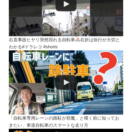
右直事故ヒヤリ突然現れる自転車
右折は徐行が大切と
わかる#ドラレコ #shorts
「自転車専用レーンの路駐が邪魔」と嘆く前に知ってお
きたい、車道自転車のスマートな走り方