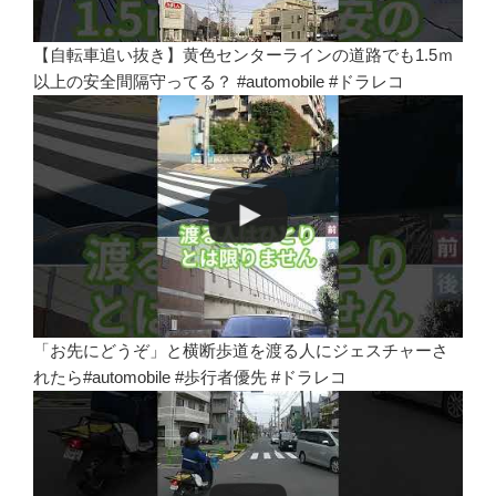
【自転車追い抜き】黄色センターラインの道路でも1.5ｍ
以上の安全間隔守ってる？ #automobile #ドラレコ
「お先にどうぞ」と横断歩道を渡る人にジェスチャーさ
れたら#automobile #歩行者優先 #ドラレコ