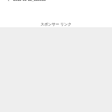
ナ
投
ビ
稿
ゲ
ー
スポンサー リンク
シ
ョ
ン