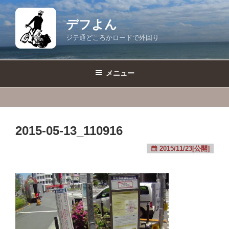
コ
ン
デフよん
テ
ジテ通どころかロードで外回り
ン
ツ
へ
メニュー
ス
キ
ッ
プ
2015-05-13_110916
2015/11/23[公開]