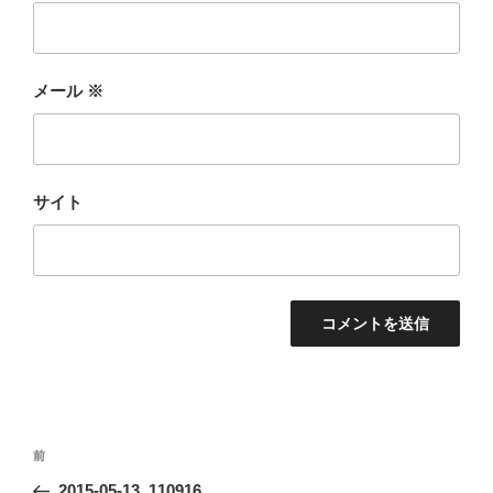
メール
※
サイト
投
前
前
稿
の
2015-05-13_110916