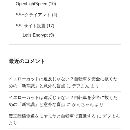
OpenLightSpeed
(10)
SSHクライアント
(4)
SSLサイト設置
(17)
Let's Encrypt
(9)
最近のコメント
イエローカットは違反じゃない？自転車を安全に抜くた
めの「新常識」と意外な盲点
に
デフよん
より
イエローカットは違反じゃない？自転車を安全に抜くた
めの「新常識」と意外な盲点
に
がんちゃん
より
豊玉陸橋側道をモヤモヤと自転車で直進する
に
デフよん
より