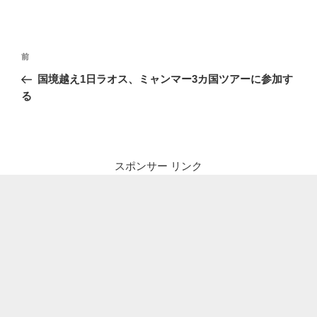
投
前
前
稿
の
国境越え1日ラオス、ミャンマー3カ国ツアーに参加す
ナ
投
る
ビ
稿
ゲ
ー
シ
スポンサー リンク
ョ
ン