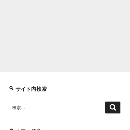
サイト内検索
検
検
索
索: