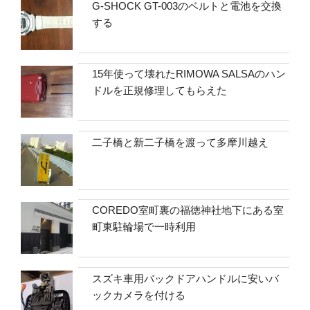
G-SHOCK GT-003のベルトと電池を交換
する
15年使って壊れたRIMOWA SALSAのハン
ドルを正規修理してもらえた
二子橋と新二子橋を渡って多摩川越え
COREDO室町裏の福徳神社地下にある室
町東駐輪場で一時利用
スズキ車用バックドアハンドルに安いバ
ックカメラを付ける