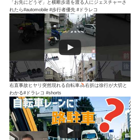
「お先にどうぞ」と横断歩道を渡る人にジェスチャーさ
れたら#automobile #歩行者優先 #ドラレコ
右直事故ヒヤリ突然現れる自転車
右折は徐行が大切と
わかる#ドラレコ #shorts