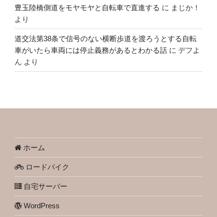
豊玉陸橋側道をモヤモヤと自転車で直進する
に
まじか！
より
道交法第38条で信号のない横断歩道を渡ろうとする自転
車がいたら車両には停止義務があるとわかる話
に
デフよ
ん
より
ホーム
ロードバイク
自宅サーバー
WordPress