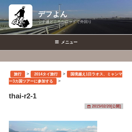
コ
ン
デフよん
テ
ジテ通どころかロードで外回り
ン
ツ
へ
メニュー
ス
キ
ッ
プ
>
>
旅行
2014タイ旅行
国境越え1日ラオス、ミャンマ
>
ー3カ国ツアーに参加する
thai-r2-1
2015/02/20[公開]