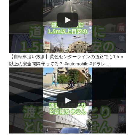
【自転車追い抜き】黄色センターラインの道路でも1.5ｍ
以上の安全間隔守ってる？ #automobile #ドラレコ