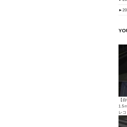
►
20
Y
【自
1.
レコ