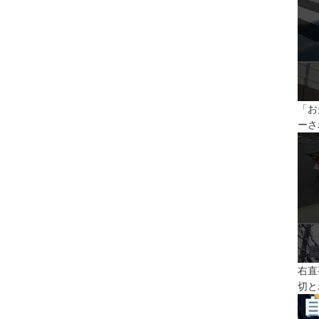
「お
ーさ
右直
切と