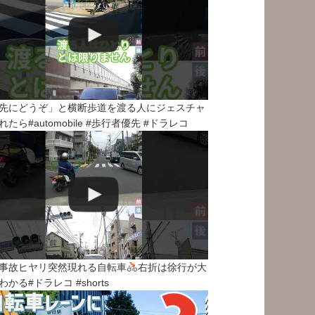
先にどうぞ」と横断歩道を渡る人にジェスチャ
れたら#automobile #歩行者優先 #ドラレコ
事故ヒヤリ突然現れる自転車
右折は徐行が大
わかる#ドラレコ #shorts