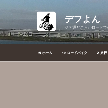
コ
ン
テ
デフよん
ン
ツ
ジテ通どころかロードで
へ
ス
キ
ッ
ホーム
ロードバイク
旅行
プ