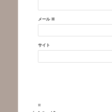
メール
※
サイト
投
前
前
の