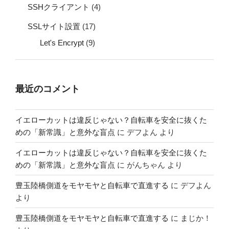
SSHクライアント
(4)
SSLサイト設置
(17)
Let's Encrypt
(9)
最近のコメント
イエローカットは違反じゃない？自転車を安全に抜くた
めの「新常識」と意外な盲点
に
デフよん
より
イエローカットは違反じゃない？自転車を安全に抜くた
めの「新常識」と意外な盲点
に
がんちゃん
より
豊玉陸橋側道をモヤモヤと自転車で直進する
に
デフよん
より
豊玉陸橋側道をモヤモヤと自転車で直進する
に
まじか！