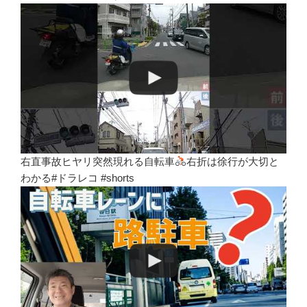
右直事故ヒヤリ突然現れる自転車
右折は徐行が大切と
わかる#ドラレコ #shorts