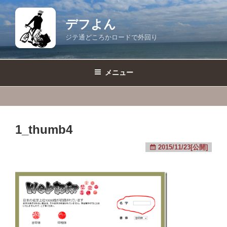
コ
ン
デフよん
テ
ジテ通どころかロードで外回り
ン
ツ
へ
メニュー
ス
キ
ッ
プ
1_thumb4
2015/11/23[公開]