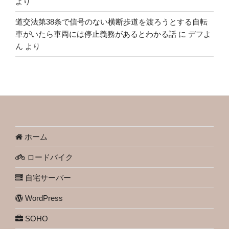
より
道交法第38条で信号のない横断歩道を渡ろうとする自転
車がいたら車両には停止義務があるとわかる話
に
デフよ
ん
より
ホーム
ロードバイク
自宅サーバー
WordPress
SOHO