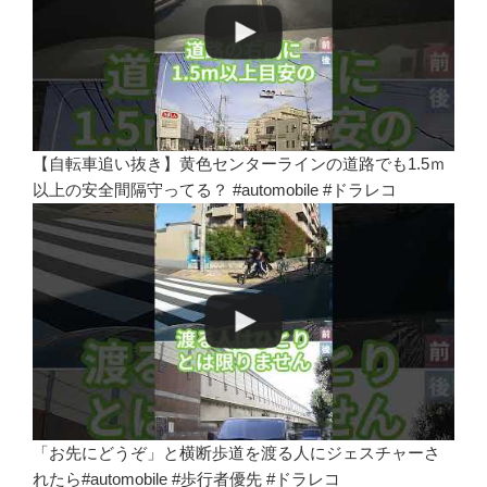
【自転車追い抜き】黄色センターラインの道路でも1.5ｍ
以上の安全間隔守ってる？ #automobile #ドラレコ
「お先にどうぞ」と横断歩道を渡る人にジェスチャーさ
れたら#automobile #歩行者優先 #ドラレコ