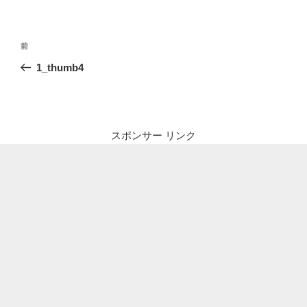
投
前
前
稿
の
1_thumb4
ナ
投
ビ
稿
ゲ
ー
スポンサー リンク
シ
ョ
ン