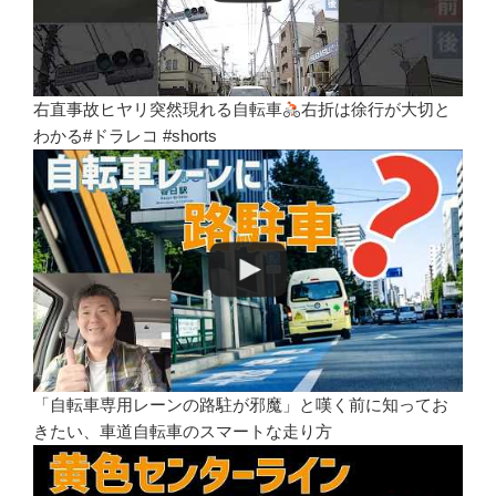
右直事故ヒヤリ突然現れる自転車
右折は徐行が大切と
わかる#ドラレコ #shorts
「自転車専用レーンの路駐が邪魔」と嘆く前に知ってお
きたい、車道自転車のスマートな走り方