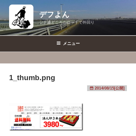
コ
ン
デフよん
テ
ジテ通どころかロードで外回り
ン
ツ
へ
メニュー
ス
キ
ッ
プ
1_thumb.png
2014/08/15[公開]