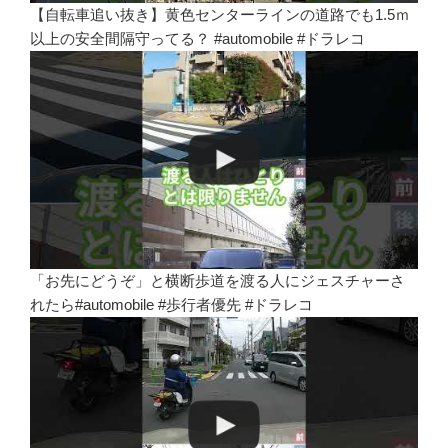
【自転車追い抜き】黄色センターラインの道路でも1.5ｍ
以上の安全間隔守ってる？ #automobile #ドラレコ
「お先にどうぞ」と横断歩道を渡る人にジェスチャーさ
れたら#automobile #歩行者優先 #ドラレコ