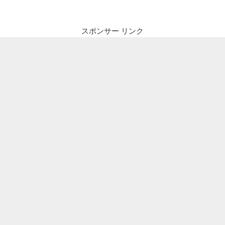
ビ
稿
ゲ
ー
スポンサー リンク
シ
ョ
ン