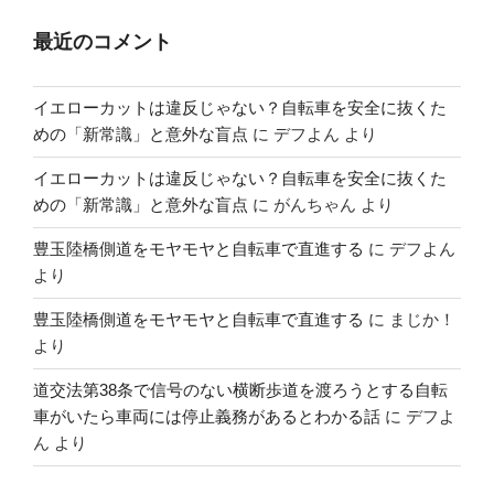
最近のコメント
イエローカットは違反じゃない？自転車を安全に抜くた
めの「新常識」と意外な盲点
に
デフよん
より
イエローカットは違反じゃない？自転車を安全に抜くた
めの「新常識」と意外な盲点
に
がんちゃん
より
豊玉陸橋側道をモヤモヤと自転車で直進する
に
デフよん
より
豊玉陸橋側道をモヤモヤと自転車で直進する
に
まじか！
より
道交法第38条で信号のない横断歩道を渡ろうとする自転
車がいたら車両には停止義務があるとわかる話
に
デフよ
ん
より