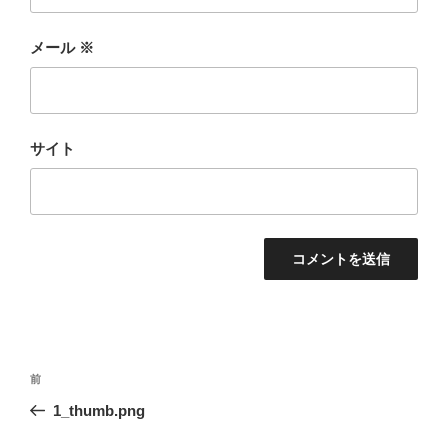
メール
※
サイト
投
前
前
稿
の
1_thumb.png
ナ
投