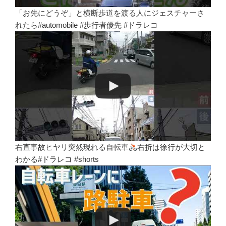
「お先にどうぞ」と横断歩道を渡る人にジェスチャーさ
れたら#automobile #歩行者優先 #ドラレコ
右直事故ヒヤリ突然現れる自転車
右折は徐行が大切と
わかる#ドラレコ #shorts