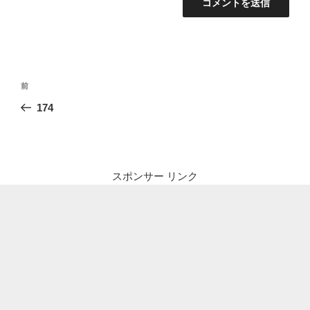
投
前
前
稿
の
174
ナ
投
ビ
稿
ゲ
ー
スポンサー リンク
シ
ョ
ン