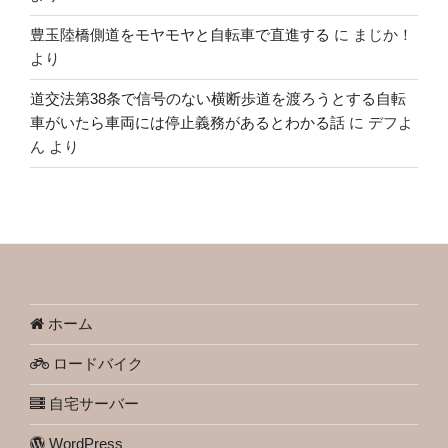
豊玉陸橋側道をモヤモヤと自転車で直進する
に
まじか！
より
道交法第38条で信号のない横断歩道を渡ろうとする自転
車がいたら車両には停止義務があるとわかる話
に
デフよ
ん
より
ホーム
ロードバイク
自宅サーバー
WordPress