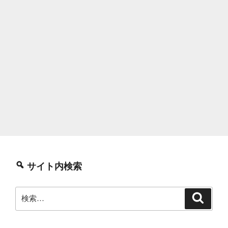
サイト内検索
検
検
索
索: