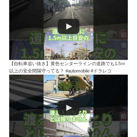
【自転車追い抜き】黄色センターラインの道路でも1.5ｍ
以上の安全間隔守ってる？ #automobile #ドラレコ