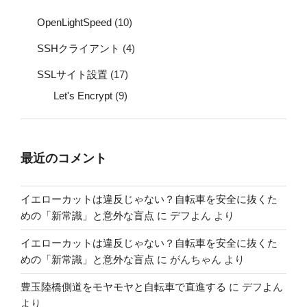
OpenLightSpeed
(10)
SSHクライアント
(4)
SSLサイト設置
(17)
Let's Encrypt
(9)
最近のコメント
イエローカットは違反じゃない？自転車を安全に抜くた
めの「新常識」と意外な盲点
に
デフよん
より
イエローカットは違反じゃない？自転車を安全に抜くた
めの「新常識」と意外な盲点
に
がんちゃん
より
豊玉陸橋側道をモヤモヤと自転車で直進する
に
デフよん
より