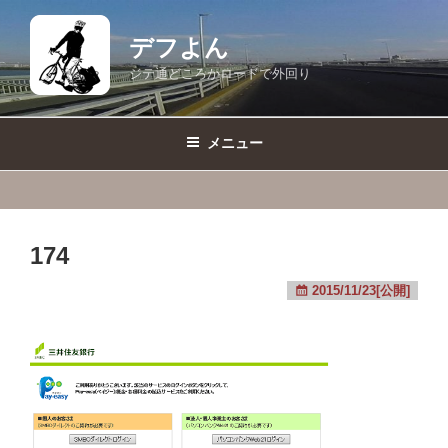
コ
ン
デフよん
テ
ジテ通どころかロードで外回り
ン
ツ
へ
メニュー
ス
キ
ッ
プ
174
2015/11/23[公開]