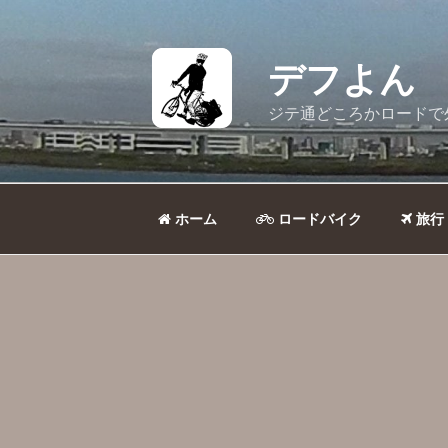
コ
ン
テ
デフよん
ン
ツ
ジテ通どころかロードで
へ
ス
キ
ッ
ホーム
ロードバイク
旅行
プ