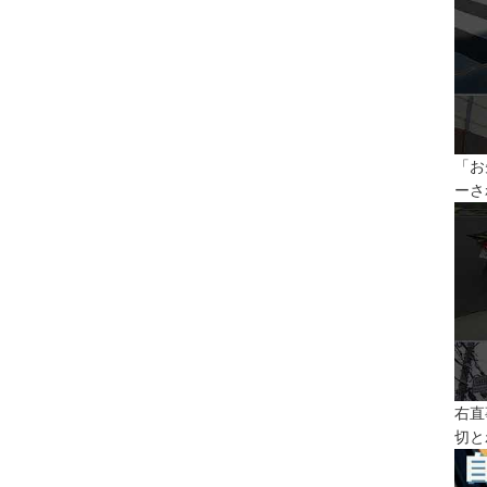
「お
ーさ
右直
切と