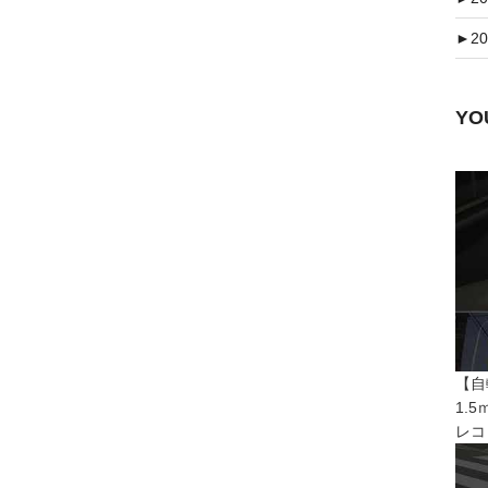
►
20
Y
【自
1.
レコ