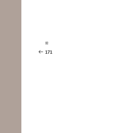
投
前
前
稿
の
171
投
ナ
稿
ビ
ゲ
ー
シ
ョ
ン