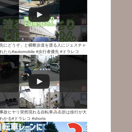
先にどうぞ」と横断歩道を渡る人にジェスチャ
れたら#automobile #歩行者優先 #ドラレコ
事故ヒヤリ突然現れる自転車
右折は徐行が大
わかる#ドラレコ #shorts