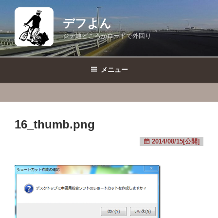
コ
ン
デフよん
テ
ジテ通どころかロードで外回り
ン
ツ
へ
メニュー
ス
キ
ッ
プ
16_thumb.png
2014/08/15[公開]