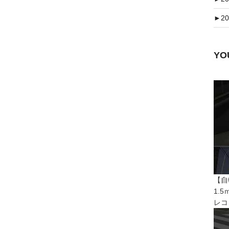
►
20
Y
【自
1.
レコ