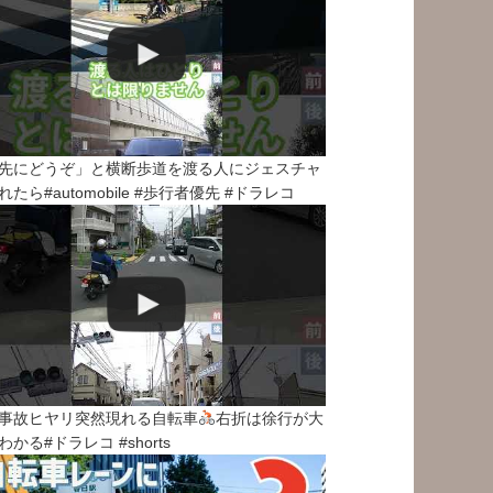
先にどうぞ」と横断歩道を渡る人にジェスチャ
れたら#automobile #歩行者優先 #ドラレコ
事故ヒヤリ突然現れる自転車
右折は徐行が大
わかる#ドラレコ #shorts