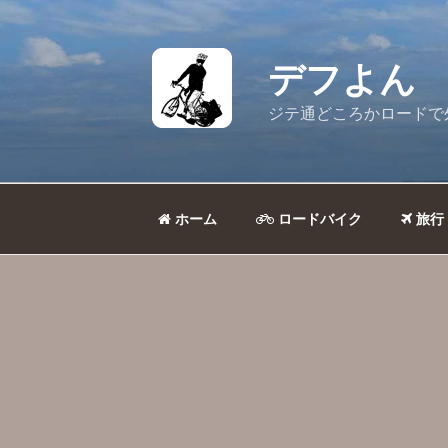
コ
ン
テ
デフよん
ン
ツ
ジテ通どころかロードで
へ
ス
キ
ッ
ホーム
ロードバイク
旅行
プ