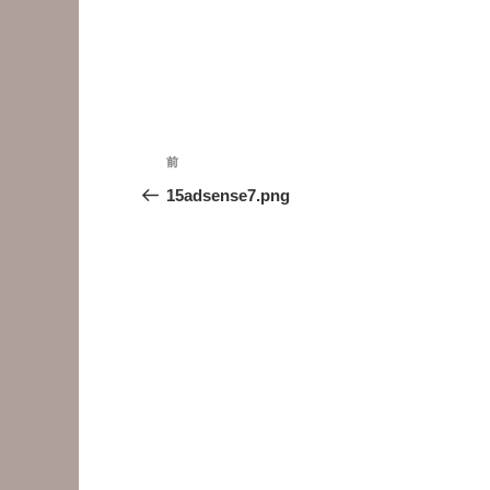
投
前
前
稿
の
15adsense7.png
投
ナ
稿
ビ
ゲ
ー
シ
ョ
ン