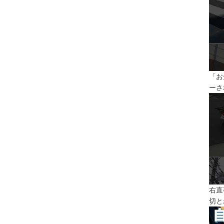
「お
ーさ
右直
切と