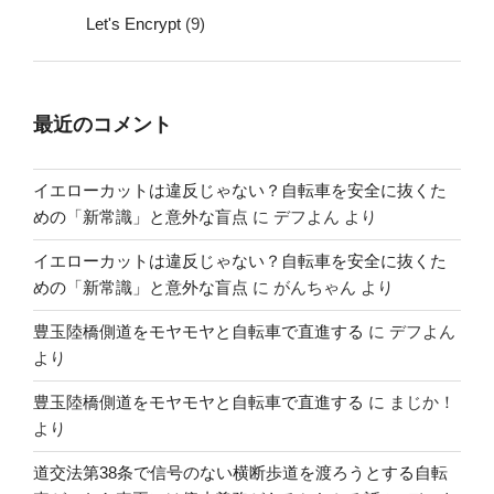
Let's Encrypt
(9)
最近のコメント
イエローカットは違反じゃない？自転車を安全に抜くた
めの「新常識」と意外な盲点
に
デフよん
より
イエローカットは違反じゃない？自転車を安全に抜くた
めの「新常識」と意外な盲点
に
がんちゃん
より
豊玉陸橋側道をモヤモヤと自転車で直進する
に
デフよん
より
豊玉陸橋側道をモヤモヤと自転車で直進する
に
まじか！
より
道交法第38条で信号のない横断歩道を渡ろうとする自転