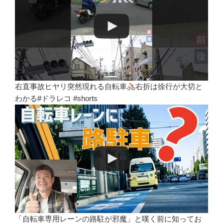
右直事故ヒヤリ突然現れる自転車
右折は徐行が大切と
わかる#ドラレコ #shorts
「自転車専用レーンの路駐が邪魔」と嘆く前に知ってお