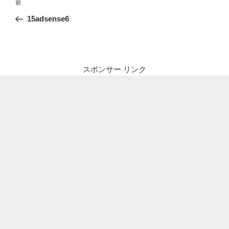
前
前
稿
の
15adsense6
ナ
投
ビ
稿
ゲ
ー
スポンサー リンク
シ
ョ
ン