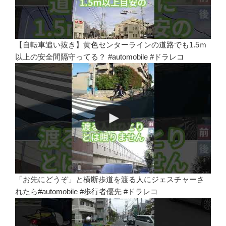
【自転車追い抜き】黄色センターラインの道路でも1.5ｍ
以上の安全間隔守ってる？ #automobile #ドラレコ
「お先にどうぞ」と横断歩道を渡る人にジェスチャーさ
れたら#automobile #歩行者優先 #ドラレコ