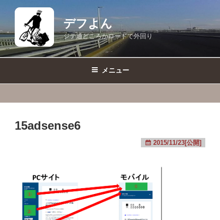
コ
ン
デフよん
テ
ジテ通どころかロードで外回り
ン
ツ
へ
メニュー
ス
キ
ッ
プ
15adsense6
2015/11/23[公開]