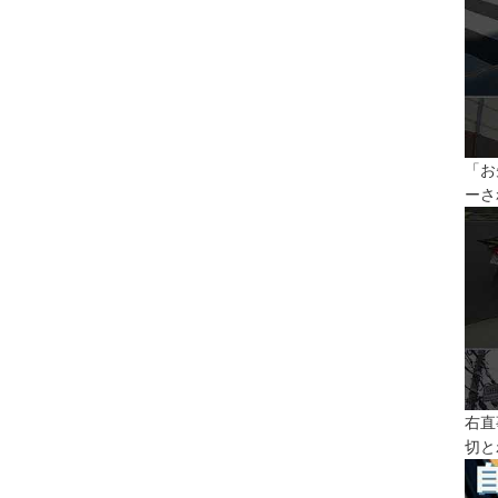
「お
ーさ
右直
切と