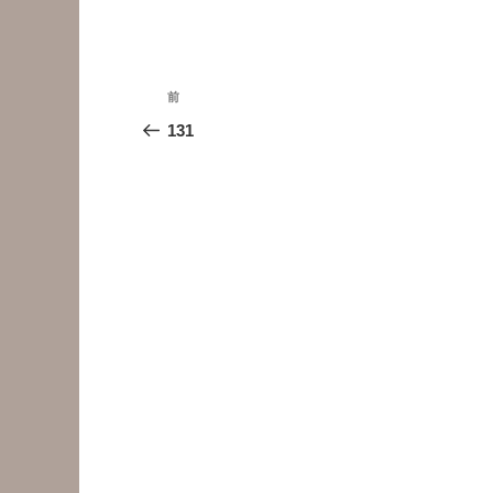
投
前
前
稿
の
131
投
ナ
稿
ビ
ゲ
ー
シ
ョ
ン