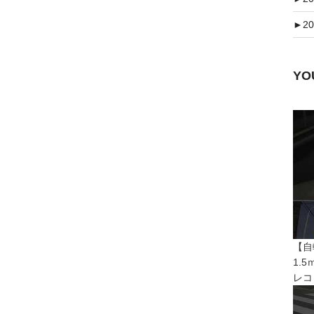
►
20
Y
【自
1.
レコ