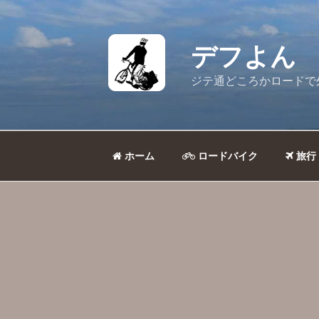
コ
ン
テ
デフよん
ン
ツ
ジテ通どころかロードで
へ
ス
キ
ッ
ホーム
ロードバイク
旅行
プ