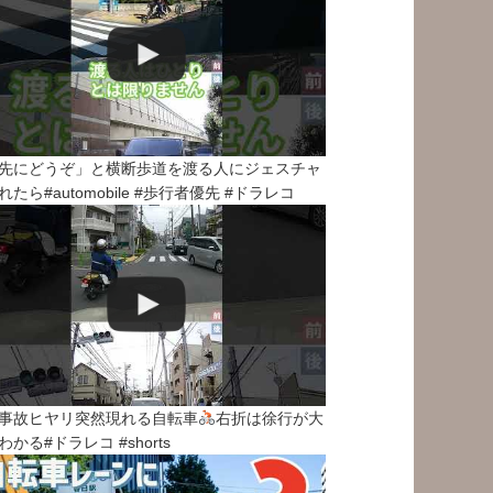
先にどうぞ」と横断歩道を渡る人にジェスチャ
れたら#automobile #歩行者優先 #ドラレコ
事故ヒヤリ突然現れる自転車
右折は徐行が大
わかる#ドラレコ #shorts