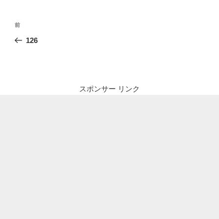
投
前
前
稿
の
126
ナ
投
ビ
稿
ゲ
ー
スポンサー リンク
シ
ョ
ン