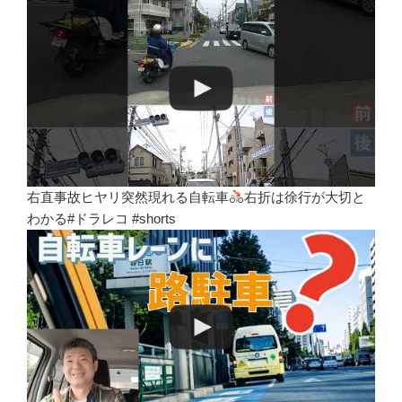
右直事故ヒヤリ突然現れる自転車
右折は徐行が大切と
わかる#ドラレコ #shorts