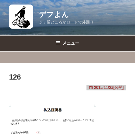
コ
ン
デフよん
テ
ジテ通どころかロードで外回り
ン
ツ
へ
メニュー
ス
キ
ッ
プ
126
2015/11/23[公開]