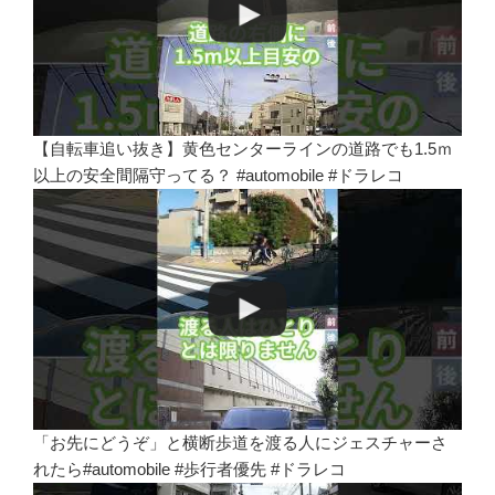
【自転車追い抜き】黄色センターラインの道路でも1.5ｍ
以上の安全間隔守ってる？ #automobile #ドラレコ
「お先にどうぞ」と横断歩道を渡る人にジェスチャーさ
れたら#automobile #歩行者優先 #ドラレコ