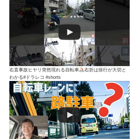
右直事故ヒヤリ突然現れる自転車
右折は徐行が大切と
わかる#ドラレコ #shorts