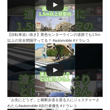
【自転車追い抜き】黄色センターラインの道路でも1.5ｍ
以上の安全間隔守ってる？ #automobile #ドラレコ
「お先にどうぞ」と横断歩道を渡る人にジェスチャーさ
れたら#automobile #歩行者優先 #ドラレコ