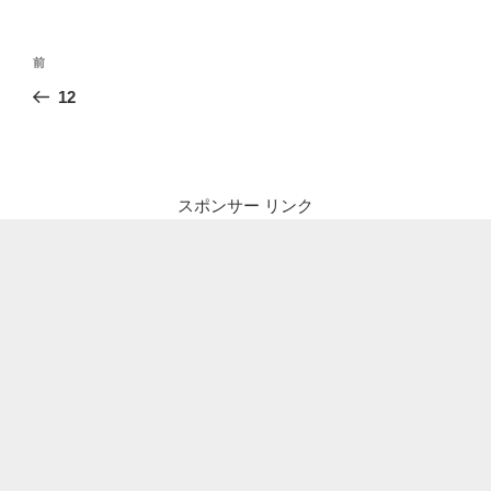
投
前
前
稿
の
12
ナ
投
ビ
稿
ゲ
ー
スポンサー リンク
シ
ョ
ン