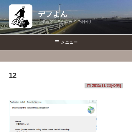
コ
ン
デフよん
テ
ジテ通どころかロードで外回り
ン
ツ
へ
メニュー
ス
キ
ッ
プ
12
2015/11/23[公開]