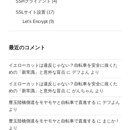
SSHクライアント
(4)
SSLサイト設置
(17)
Let's Encrypt
(9)
最近のコメント
イエローカットは違反じゃない？自転車を安全に抜くた
めの「新常識」と意外な盲点
に
デフよん
より
イエローカットは違反じゃない？自転車を安全に抜くた
めの「新常識」と意外な盲点
に
がんちゃん
より
豊玉陸橋側道をモヤモヤと自転車で直進する
に
デフよん
より
豊玉陸橋側道をモヤモヤと自転車で直進する
に
まじか！
より