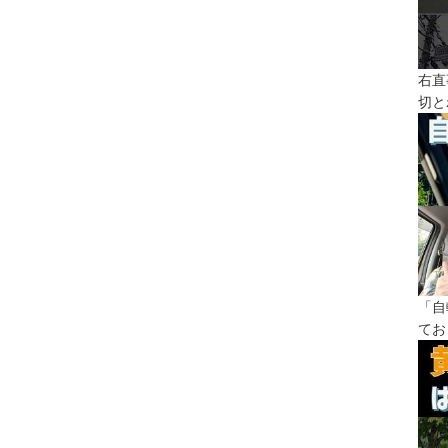
右直
切と
「自
てお