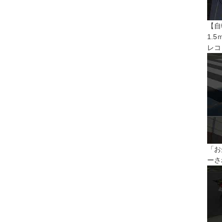
【自
1.
レコ
「お
ーさ