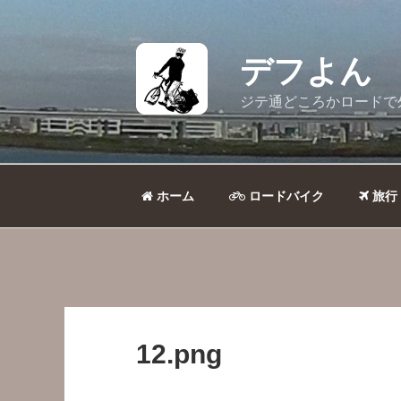
コ
ン
テ
デフよん
ン
ツ
ジテ通どころかロードで
へ
ス
キ
ッ
ホーム
ロードバイク
旅行
プ
12.png