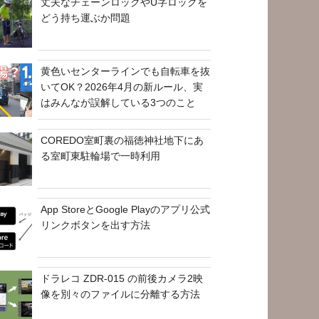
丈夫なチェーンロックやU字ロックを
どう持ち運ぶか問題
黄色いセンターラインでも自転車を抜
いてOK？2026年4月の新ルール、実
はみんなが誤解している3つのこと
COREDO室町裏の福徳神社地下にあ
る室町東駐輪場で一時利用
App StoreとGoogle Playのアプリ公式
リンクボタンを出す方法
ドラレコ ZDR-015 の前後カメラ2映
像を別々のファイルに分離する方法