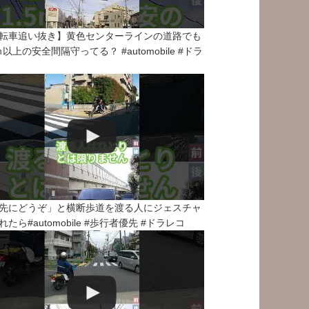
転車追い抜き】黄色センターラインの道路でも
5ｍ以上の安全間隔守ってる？ #automobile #ドラ
先にどうぞ」と横断歩道を渡る人にジェスチャ
れたら#automobile #歩行者優先 #ドラレコ