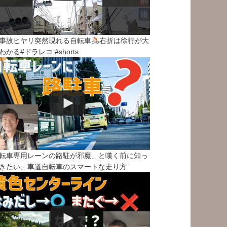
事故ヒヤリ突然現れる自転車
右折は徐行が大
わかる#ドラレコ #shorts
転車専用レーンの路駐が邪魔」と嘆く前に知っ
きたい、車道自転車のスマートな走り方