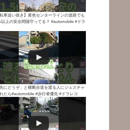
転車追い抜き】黄色センターラインの道路でも
5ｍ以上の安全間隔守ってる？ #automobile #ドラ
先にどうぞ」と横断歩道を渡る人にジェスチャ
れたら#automobile #歩行者優先 #ドラレコ