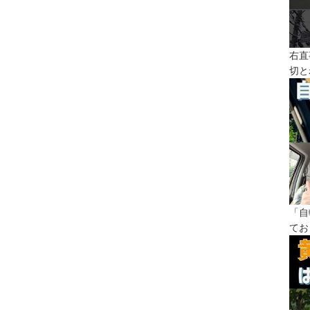
右直
切と
「自
てお