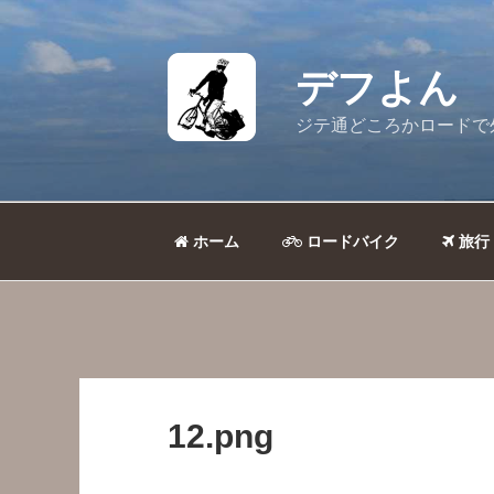
コ
ン
テ
デフよん
ン
ツ
ジテ通どころかロードで
へ
ス
キ
ッ
ホーム
ロードバイク
旅行
プ
12.png