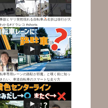
事故ヒヤリ突然現れる自転車
右折は徐行が大
わかる#ドラレコ #shorts
転車専用レーンの路駐が邪魔」と嘆く前に知っ
きたい、車道自転車のスマートな走り方