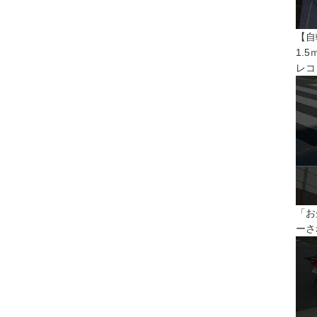
【自
1.
レコ
「お
ーさ